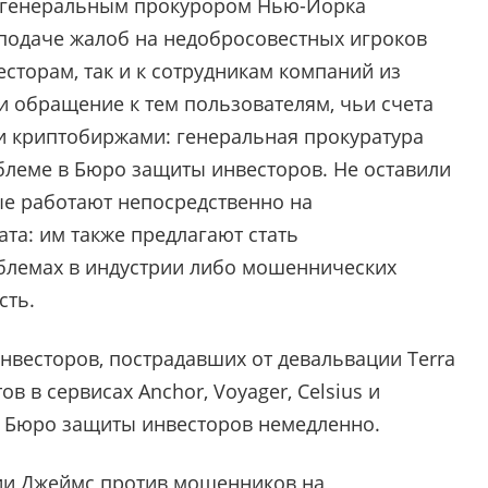
м генеральным прокурором Нью-Йорка
подаче жалоб на недобросовестных игроков
есторам, так и к сотрудникам компаний из
и обращение к тем пользователям, чьи счета
 криптобиржами: генеральная прокуратура
блеме в Бюро защиты инвесторов. Не оставили
ые работают непосредственно на
а: им также предлагают стать
блемах в индустрии либо мошеннических
сть.
нвесторов, пострадавших от девальвации Terra
в в сервисах Anchor, Voyager, Celsius и
 с Бюро защиты инвесторов немедленно.
ции Джеймс против мошенников на