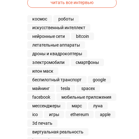
читать все интервью
космос
роботы
искусственный интеллект
нейронные сети
bitcoin
летательные аппараты
дроны и квадрокоптеры
электромобили
смартфоны
илон маск
беспилотный транспорт
google
майнинг
tesla
spacex
facebook
мобильные приложения
мессенджеры
марс
луна
ico
игры
ethereum
apple
3d печать
виртуальная реальность