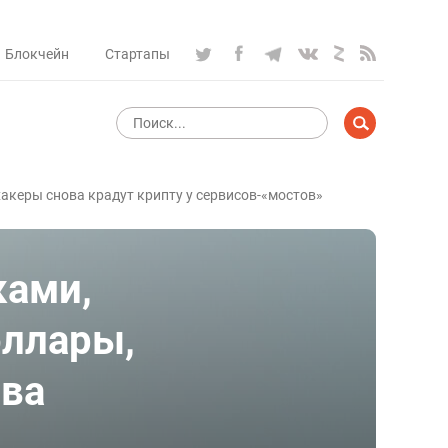
Блокчейн
Стартапы
акеры снова крадут крипту у сервисов-«мостов»
ками,
оллары,
ова