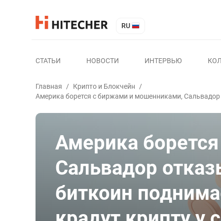
RU
СТАТЬИ
НОВОСТИ
ИНТЕРВЬЮ
КО
Главная
/
Крипто и Блокчейн
/
Америка борется с биржами и мошенниками, Сальвадор 
Америка борется
Сальвадор отказ
биткоин поднимае
крадут крипту у 