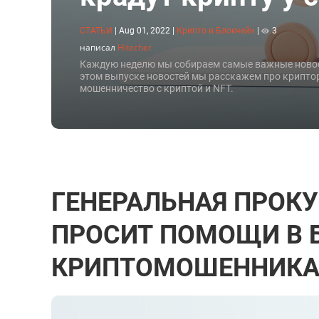
СТАТЬИ
|
Aug 01, 2022
|
Крипто и Блокчейн
|
3
написал
Hitecher
Каждую неделю мы собираем самые важные новости
этом выпуске новостей мы расскажем про крипто
мошенничество с криптой и NFT.
ГЕНЕРАЛЬНАЯ ПРОК
ПРОСИТ ПОМОЩИ В 
КРИПТОМОШЕННИК