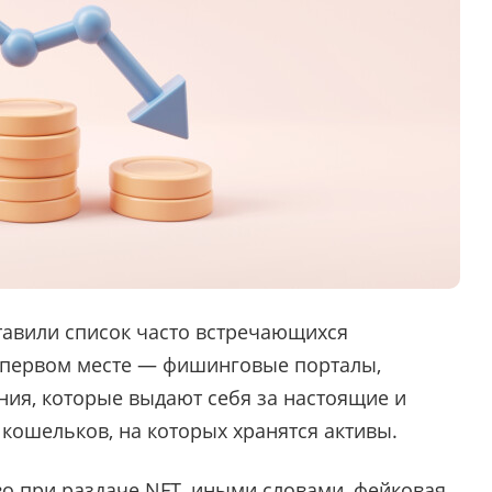
тавили список часто встречающихся
а первом месте — фишинговые порталы,
ия, которые выдают себя за настоящие и
х кошельков, на которых хранятся активы.
о при раздаче NFT, иными словами, фейковая