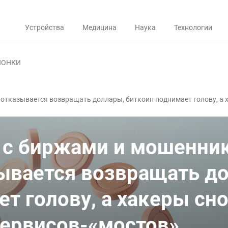
Устройства
Медицина
Наука
Технологии
ЛОНКИ
отказывается возвращать доллары, биткоин поднимает голову, а х
 с биржами и мошенни
ывается возвращать д
т голову, а хакеры сн
сервисов-«мостов»