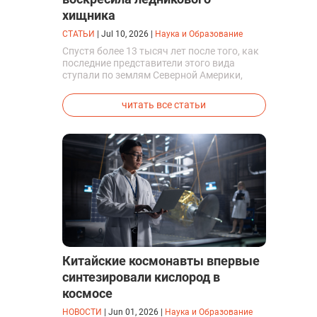
хищника
СТАТЬИ
|
Jul 10, 2026
|
Наука и Образование
Спустя более 13 тысяч лет после того, как
последние представители этого вида
ступали по землям Северной Америки,
люди решили вернуть их к жизни. Так
вывели первых генетически
читать все статьи
модифицированных щенков с фенотипом
ужасного волка.
Китайские космонавты впервые
синтезировали кислород в
космосе
НОВОСТИ
|
Jun 01, 2026
|
Наука и Образование