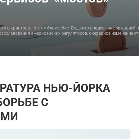
 о криптовалютах и блокчейне. Ведь кто владеет информацией, т
расследования американских регуляторов, очередное изменение ст
УРАТУРА НЬЮ-ЙОРКА
БОРЬБЕ С
АМИ