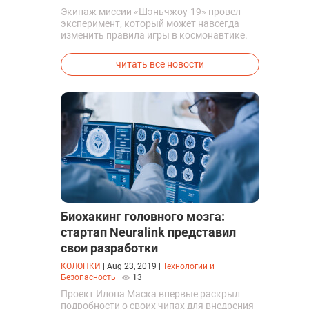
Экипаж миссии «Шэньчжоу-19» провел
эксперимент, который может навсегда
изменить правила игры в космонавтике.
Китайские космонавты впервые в мире
успешно синтезировали кислород и
читать все новости
компоненты ракетного топлива с
помощью искусственного фотосинтеза
прямо на орбите.
Биохакинг головного мозга:
стартап Neuralink представил
свои разработки
КОЛОНКИ
|
Aug 23, 2019
|
Технологии и
Безопасность
|
13
Проект Илона Маска впервые раскрыл
подробности о своих чипах для внедрения