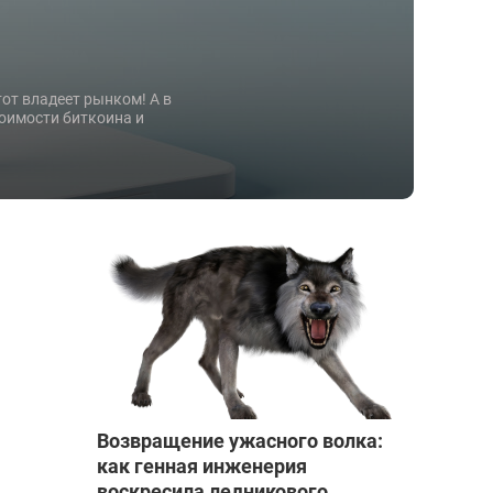
от владеет рынком! А в
оимости биткоина и
Возвращение ужасного волка:
как генная инженерия
воскресила ледникового