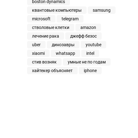
boston dynamics
квантовые компьютеры
samsung
microsoft
telegram
стволовые клетки
amazon
лечение рака
джефф безос
uber
динозавры
youtube
xiaomi
whatsapp
intel
стив возняк
умные не по годам
хайтекер объясняет
iphone