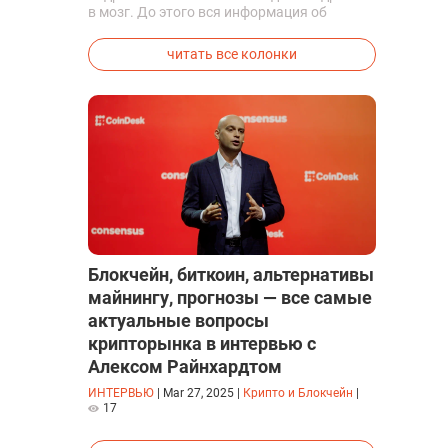
в мозг. До этого вся информация об
исследованиях была строго засекречена
читать все колонки
Блокчейн, биткоин, альтернативы
майнингу, прогнозы — все самые
актуальные вопросы
крипторынка в интервью с
Алексом Райнхардтом
ИНТЕРВЬЮ
|
Mar 27, 2025
|
Крипто и Блокчейн
|
17