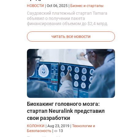
НОВОСТИ
|
Oct 06, 2025
|
Бизнес и стартапы
Саудовский платежный стартап Tamara
объявил о получении пакета
финансирования объемом до $2,4 млрд.
Спонсорами стали американский банк
Goldman Sachs, финансовый конгломерат
читать все новости
Citi и частные фонда прямых инвестиций
Apollo, управляемые компанией Apollo
Global Management.
Биохакинг головного мозга:
стартап Neuralink представил
свои разработки
КОЛОНКИ
|
Aug 23, 2019
|
Технологии и
Безопасность
|
13