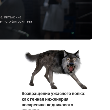
е. Китайские
енного фотосинтеза
Возвращение ужасного волка:
как генная инженерия
воскресила ледникового