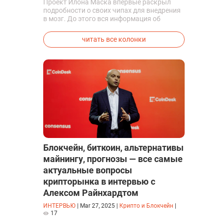
Проект Илона Маска впервые раскрыл
подробности о своих чипах для внедрения
в мозг. До этого вся информация об
исследованиях была строго засекречена
читать все колонки
Блокчейн, биткоин, альтернативы
майнингу, прогнозы — все самые
актуальные вопросы
крипторынка в интервью с
Алексом Райнхардтом
ИНТЕРВЬЮ
|
Mar 27, 2025
|
Крипто и Блокчейн
|
17