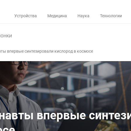
Устройства
Медицина
Наука
Технологии
ЛОНКИ
ты впервые синтезировали кислород в космосе
навты впервые синтез
осе