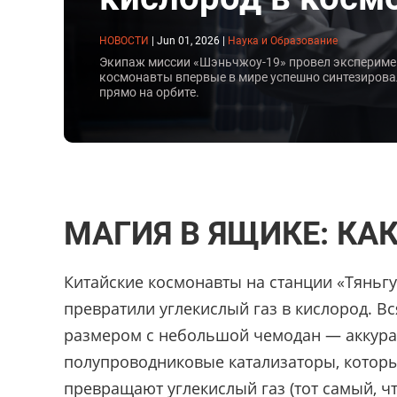
НОВОСТИ
|
Jun 01, 2026
|
Наука и Образование
Экипаж миссии «Шэньчжоу-19» провел эксперимен
космонавты впервые в мире успешно синтезирова
прямо на орбите.
МАГИЯ В ЯЩИКЕ: КАК
Китайские космонавты на станции «Тяньг
превратили углекислый газ в кислород. В
размером с небольшой чемодан — аккурат
полупроводниковые катализаторы, которы
превращают углекислый газ (тот самый, ч