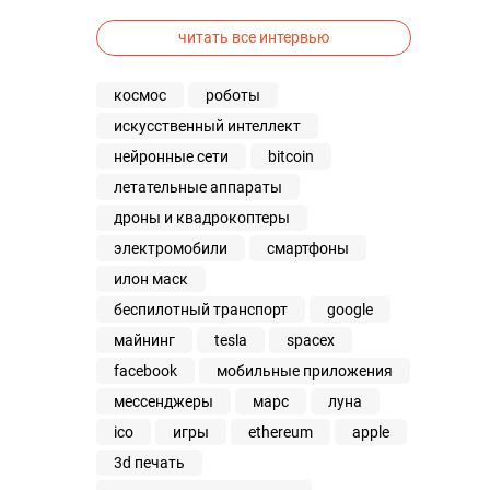
читать все интервью
космос
роботы
искусственный интеллект
нейронные сети
bitcoin
летательные аппараты
дроны и квадрокоптеры
электромобили
смартфоны
илон маск
беспилотный транспорт
google
майнинг
tesla
spacex
facebook
мобильные приложения
мессенджеры
марс
луна
ico
игры
ethereum
apple
3d печать