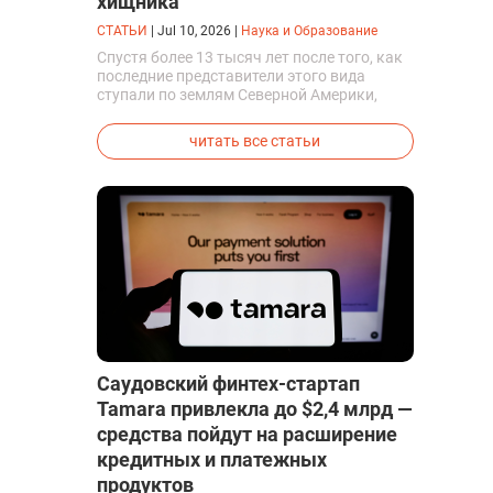
хищника
СТАТЬИ
|
Jul 10, 2026
|
Наука и Образование
Спустя более 13 тысяч лет после того, как
последние представители этого вида
ступали по землям Северной Америки,
люди решили вернуть их к жизни. Так
вывели первых генетически
читать все статьи
модифицированных щенков с фенотипом
ужасного волка.
Саудовский финтех-стартап
Tamara привлекла до $2,4 млрд —
средства пойдут на расширение
кредитных и платежных
продуктов