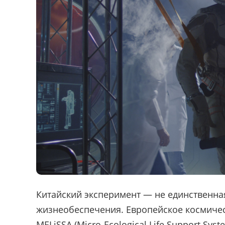
Китайский эксперимент — не единственна
жизнеобеспечения. Европейское космическ
MELiSSA (Micro-Ecological Life Support Sys