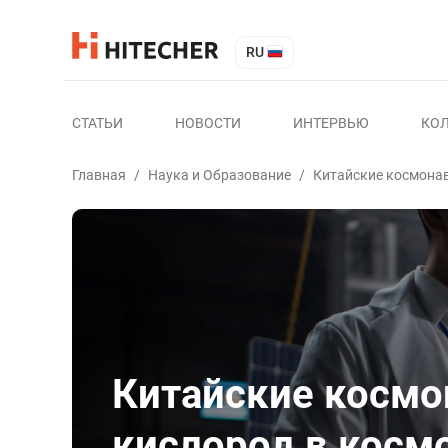
RU
СТАТЬИ
НОВОСТИ
ИНТЕРВЬЮ
КО
Главная
/
Наука и Образование
/
Китайские космонав
Китайские космо
кислород в косм