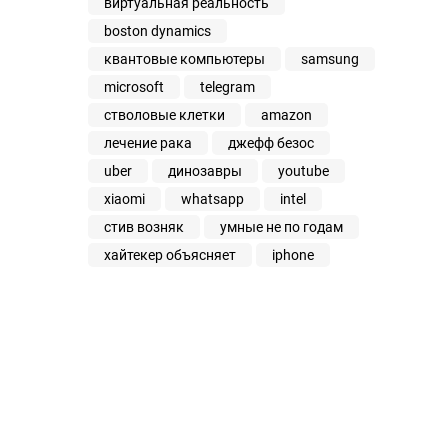
виртуальная реальность
boston dynamics
квантовые компьютеры
samsung
microsoft
telegram
стволовые клетки
amazon
лечение рака
джефф безос
uber
динозавры
youtube
xiaomi
whatsapp
intel
стив возняк
умные не по годам
хайтекер объясняет
iphone