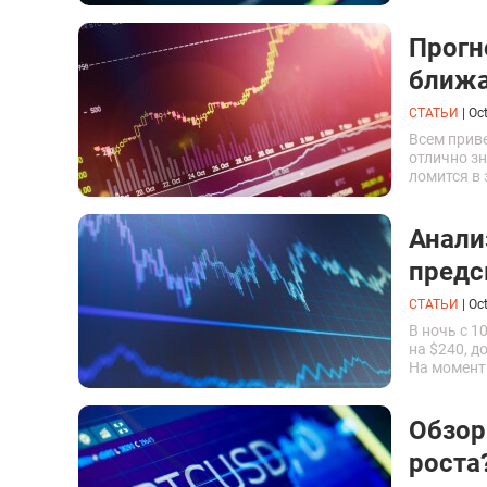
соответств
Прогн
ближа
СТАТЬИ
|
Oct
Всем приве
отлично з
ломится в 
он не знает
Анали
предс
СТАТЬИ
|
Oct
В ночь с 1
на $240, д
На момент 
$6 292. Им
Обзор
роста