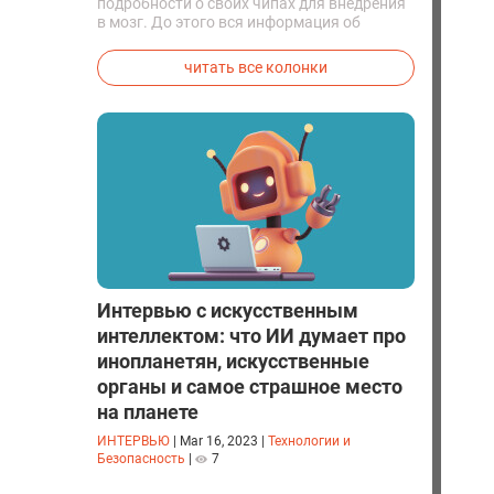
подробности о своих чипах для внедрения
в мозг. До этого вся информация об
исследованиях была строго засекречена
читать все колонки
Интервью с искусственным
интеллектом: что ИИ думает про
инопланетян, искусственные
органы и самое страшное место
на планете
ИНТЕРВЬЮ
|
Mar 16, 2023
|
Технологии и
Безопасность
|
7