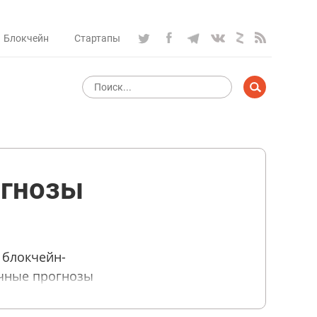
Блокчейн
Стартапы
огнозы
 блокчейн-
очные прогнозы