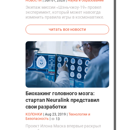
НОВОСТИ
|
Jun 01, 2026
|
Наука и Образование
Экипаж миссии «Шэньчжоу-19» провел
эксперимент, который может навсегда
изменить правила игры в космонавтике.
Китайские космонавты впервые в мире
успешно синтезировали кислород и
читать все новости
компоненты ракетного топлива с
помощью искусственного фотосинтеза
прямо на орбите.
Биохакинг головного мозга:
стартап Neuralink представил
свои разработки
КОЛОНКИ
|
Aug 23, 2019
|
Технологии и
Безопасность
|
13
Проект Илона Маска впервые раскрыл