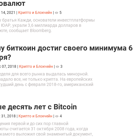
овалют
 14, 2021
|
Крипто и Блокчейн
|
5
ду братья Кажди, основатели инвестплатформы
из ЮАР, украли 3,6 миллиарда долларов в
юте, сообщает Bloomberg.
у биткоин достиг своего минимума 6
ря?
c 07, 2018
|
Крипто и Блокчейн
|
3
еделя для всего рынка выдалась минорной.
падало все, не только крипта. На европейских
худший день с февраля 2018-го, американский
первые часы торгов упал на 3%,...
 десять лет с Bitcoin
 31, 2018
|
Крипто и Блокчейн
|
4
ния первой и до сих пор главной
ты считается 31 октября 2008 года, когда
камото выложил свой знаменитый документ,