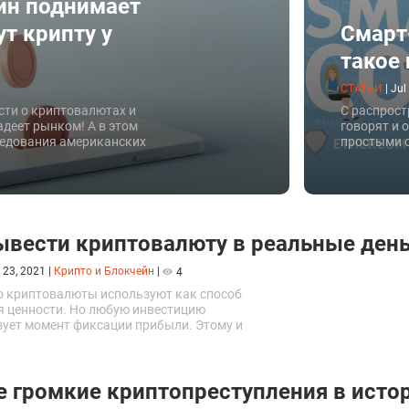
ин поднимает
ут крипту у
Смарт-
такое 
СТАТЬИ
|
Jul
ти о криптовалютах и
С распрос
адеет рынком! А в этом
говорят и 
ледования американских
простыми с
коина и мошенничество с
нужно и ка
ывести криптовалюту в реальные день
 23, 2021
|
Крипто и Блокчейн
|
4
о криптовалюты используют как способ
я ценности. Но любую инвестицию
зует момент фиксации прибыли. Этому и
 данная статья. Обменять виртуальные деньги
колькими способами.
 громкие криптопреступления в исто