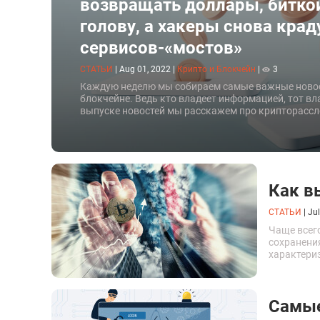
возвращать доллары, битко
голову, а хакеры снова крад
сервисов-«мостов»
СТАТЬИ
|
Aug 01, 2022
|
Крипто и Блокчейн
|
3
Каждую неделю мы собираем самые важные новос
блокчейне. Ведь кто владеет информацией, тот вл
выпуске новостей мы расскажем про крипторасс
регуляторов, очередное изменение стоимости бит
криптой и NFT.
Как в
СТАТЬИ
|
Jul
Чаще всег
сохранени
характери
посвящена
можно нес
Самые