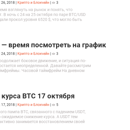
 26, 2018
|
Крипто и Блокчейн
|
3
мя взглянуть на рынок и понять, что
. В ночь с 24 на 25 октября по паре BTC/USD
али прокол уровня 6520 $, что могло быть
бщим падением американского рынка,
 — время посмотреть на график
 24, 2018
|
Крипто и Блокчейн
|
3
родолжает боковое движение, и ситуация по-
остается неопределенной. Давайте рассмотрим
ймфреймы. Часовой таймфрейм На дневном
е цена зажата в узком диапазоне 6580–
 курса BTC 17 октября
 17, 2018
|
Крипто и Блокчейн
|
5
ого пампа BTC, связанного с падением USDT,
 ожидаемое снижение курса. А USDT тем
активно занимается восстановлением своей
: директор по вопросам правового