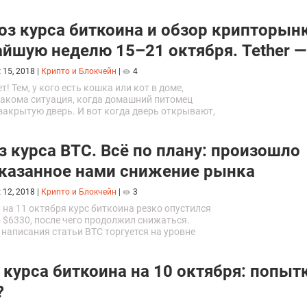
ия...
оз курса биткоина и обзор крипторын
йшую неделю 15–21 октября. Tether —
 15, 2018
|
Крипто и Блокчейн
|
4
т! Тем, у кого есть кошка или кот в доме,
накома ситуация, когда домашний питомец
закрытую дверь. И вот когда дверь открывают,
, что делать, и стоит на пороге. Именно...
з курса BTC. Всё по плану: произошло
казанное нами снижение рынка
 12, 2018
|
Крипто и Блокчейн
|
3
0 на 11 октября курс биткоина резко опустился
о $6330, после чего продолжил снижаться.
написания статьи BTC торгуется на уровне
енно о таком подобном снижении...
 курса биткоина на 10 октября: попыт
?