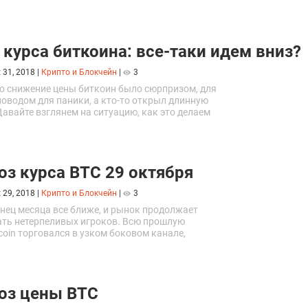
ий работу новой одноранговой платежной
тех пор...
 курса биткоина: все-таки идем вниз?
 31, 2018
|
Крипто и Блокчейн
|
3
то снижение цены биткоин было сюрпризом, для
поводом для паники, а кто-то открыл длинную
авайте взглянем на ситуацию, как это делаем
с холодной головой. 29.10 пара...
оз курса BTC 29 октября
 29, 2018
|
Крипто и Блокчейн
|
3
нец месяца все ближе, и рынок продолжает
ть нетерпеливых игроков. Всю прошлую
coin торговался в узком боковом канале,
 пара BTC/USD обновила минимум прошлой
оз цены BTC