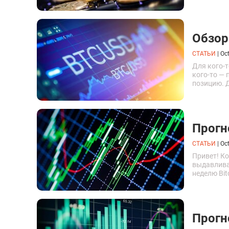
описывающ
системы. С 
Обзор
СТАТЬИ
|
Oct
Для кого-
кого-то — 
позицию. Д
всегда, — 
Прогн
СТАТЬИ
|
Oct
Привет! Ко
выдавлива
неделю Bit
а сегодня
недели...
Прогн