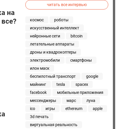
читать все интервью
ка на
 все?
космос
роботы
искусственный интеллект
нейронные сети
bitcoin
летательные аппараты
дроны и квадрокоптеры
электромобили
смартфоны
илон маск
беспилотный транспорт
google
майнинг
tesla
spacex
facebook
мобильные приложения
мессенджеры
марс
луна
ico
игры
ethereum
apple
ка
3d печать
виртуальная реальность