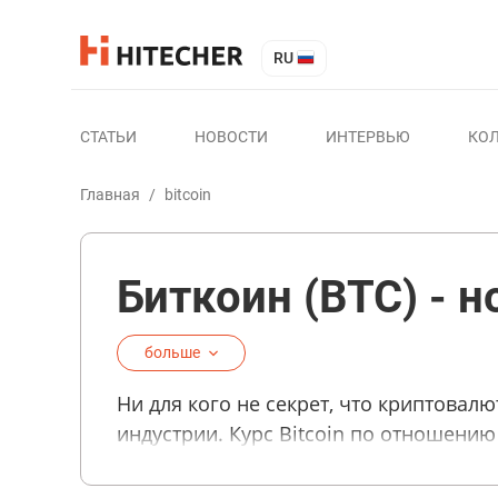
RU
СТАТЬИ
НОВОСТИ
ИНТЕРВЬЮ
КО
Главная
/
bitcoin
Биткоин (BTC) - н
больше
Ни для кого не секрет, что криптовал
индустрии. Курс Bitcoin по отношению
и тонкости майнинга — обо всем в это