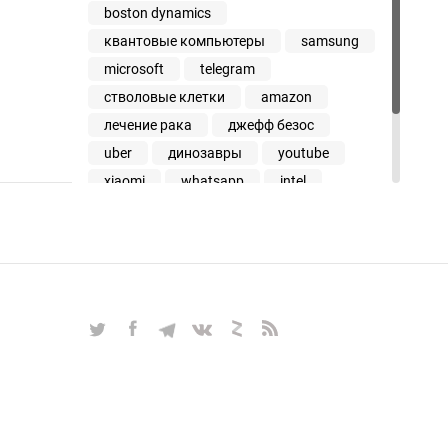
boston dynamics
квантовые компьютеры
samsung
microsoft
telegram
стволовые клетки
amazon
лечение рака
джефф безос
uber
динозавры
youtube
xiaomi
whatsapp
intel
стив возняк
умные не по годам
хайтекер объясняет
iphone