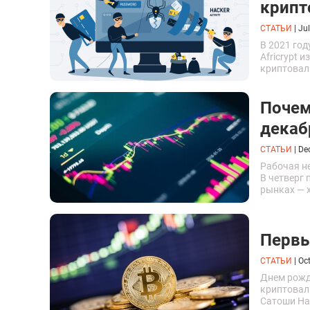
крипт
СТАТЬИ
|
Jul
В 2021 го
Africrypt 
криптовал
Почем
декаб
СТАТЬИ
|
De
Рабочая н
В четверг 
рынках — 
S&P 500 в 
Первые
СТАТЬИ
|
Oct
Днем рожде
криптовалю
Сатоши На