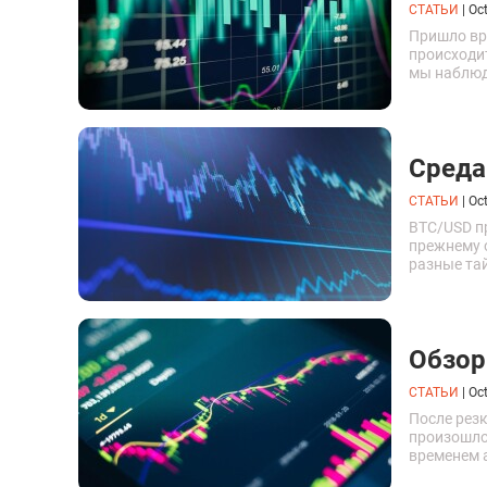
СТАТЬИ
|
Oct
Пришло вре
происходит
мы наблюд
вызвано о
впрочем,...
Среда
СТАТЬИ
|
Oct
BTC/USD п
прежнему 
разные та
таймфрейм
6540 $....
Обзор
СТАТЬИ
|
Oct
После резк
произошло
временем 
репутации