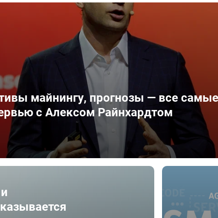
ативы майнингу, прогнозы — все самы
ервью с Алексом Райнхардтом
 и
тказывается