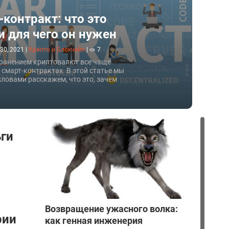
контракт: что это
и для чего он нужен
 30, 2021
|
Крипто и Блокчейн
|
7
транением криптовалют все чаще
о смарт-контрактах. В этой статье мы
ловами расскажем, что это, зачем
к работает.
ги
Возвращение ужасного волка:
рии
как генная инженерия