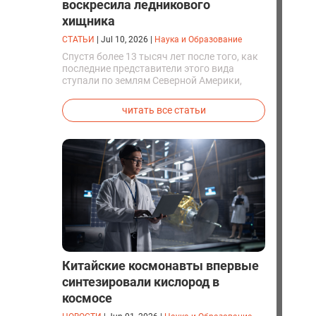
воскресила ледникового
хищника
СТАТЬИ
|
Jul 10, 2026
|
Наука и Образование
Спустя более 13 тысяч лет после того, как
последние представители этого вида
ступали по землям Северной Америки,
люди решили вернуть их к жизни. Так
вывели первых генетически
читать все статьи
модифицированных щенков с фенотипом
ужасного волка.
Китайские космонавты впервые
синтезировали кислород в
космосе