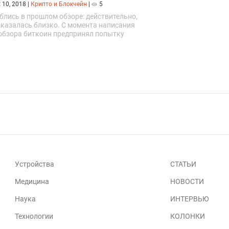
 10, 2018
|
Крипто и Блокчейн
|
5
блись в прошлом обзоре: действительно,
оказалась близко. С момента написания
обзора биткоин предпринял попытку
 через грани треугольника вверх. 8 октября
гла...
Устройства
СТАТЬИ
Медицина
НОВОСТИ
Наука
ИНТЕРВЬЮ
Технологии
КОЛОНКИ