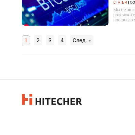
СТАТЬИ
|
Oct
Мы не оши
развязка 
прошлого 
прорваться
цена дости
1
2
3
4
След. »