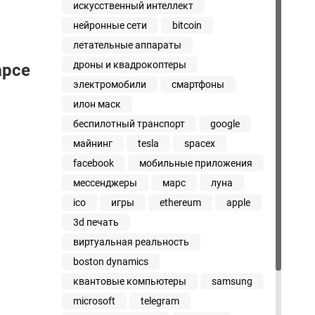
искусственный интеллект
нейронные сети
bitcoin
летательные аппараты
дроны и квадрокоптеры
арсе
электромобили
смартфоны
илон маск
беспилотный транспорт
google
майнинг
tesla
spacex
facebook
мобильные приложения
мессенджеры
марс
луна
ico
игры
ethereum
apple
3d печать
виртуальная реальность
boston dynamics
квантовые компьютеры
samsung
microsoft
telegram