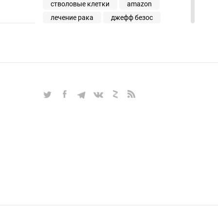
стволовые клетки
amazon
лечение рака
джефф безос
uber
динозавры
youtube
xiaomi
whatsapp
intel
стив возняк
умные не по годам
хайтекер объясняет
iphone