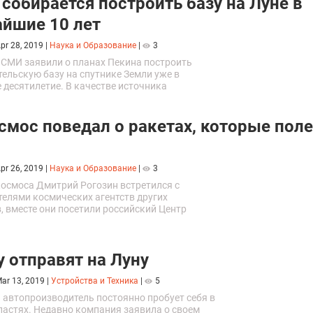
 собирается построить базу на Луне в
йшие 10 лет
pr 28, 2019
|
Наука и Образование
|
3
 СМИ заявили о планах Пекина построить
ельскую базу на спутнике Земли уже в
 десятилетие. В качестве источника
и выступили представители Китайского
ного космического управления.
смос поведал о ракетах, которые поле
pr 26, 2019
|
Наука и Образование
|
3
космоса Дмитрий Рогозин встретился с
телями космических агентств других
, вместе они посетили российский Центр
я полетами и обсудили детали исследования
у отправят на Луну
ar 13, 2019
|
Устройства и Техника
|
5
 автопроизводитель постоянно пробует себя в
ластях. Недавно компания заявила о своем