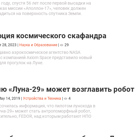
 году, спустя 56 лет после первой высадки на
мках миссии «Аполлон-17», человек должен
адиться на поверхность спутника Земли.
ция космического скафандра
r 28, 2023
|
Наука и Образование
|
29
давно аэрокосмическое агентство NASA
 с компанией Axiom Space представило новый
ля прогулок на Луне.
ю «Луна-29» может возглавить робот
ay 14, 2019
|
Устройства и Техника
|
4
сочилась информация, что пилотом лунохода в
уна-29» может стать антропоморфный робот,
ительно, FEDOR, над которым работают НПО
ая техника» и Фонд перспективных
ний.