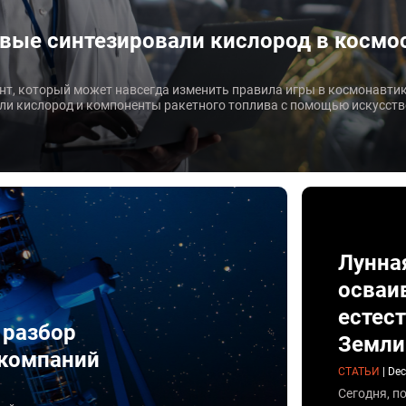
вые синтезировали кислород в космо
т, который может навсегда изменить правила игры в космонавтик
ли кислород и компоненты ракетного топлива с помощью искусств
Лунна
осваи
естес
 разбор
Земли
 компаний
СТАТЬИ
|
Dec
Сегодня, п