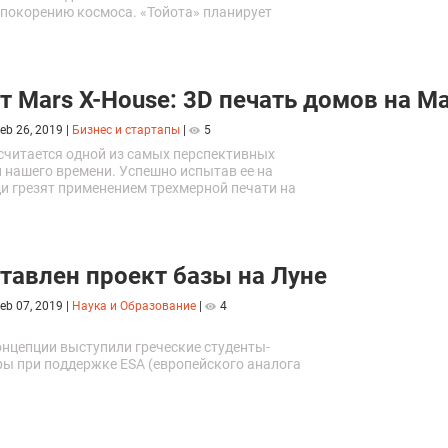
 покорению космоса. «Тойота» планирует
и автомобиль для передвижения астронавтов
т Mars X-House: 3D печать домов на М
eb 26, 2019
|
Бизнес и стартапы
|
5
 считается одной из самых перспективных
 нашего времени. Успешно испытав ее на
ди грезят применением трехмерной печати на
нетах. Иногда эти грезы перерастают в
проекты.
тавлен проект базы на Луне
eb 07, 2019
|
Наука и Образование
|
4
онцепции выступили греческие студенты-
ры при поддержке ESA (европейского аналога