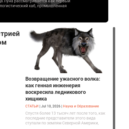
да Луна рассматривается как первый
 логистический хаб, промышленная
 полигон для тестирования
ных технологий.
стрией
ом
Возвращение ужасного волка:
как генная инженерия
воскресила ледникового
хищника
СТАТЬИ
|
Jul 10, 2026
|
Наука и Образование
Спустя более 13 тысяч лет после того, как
последние представители этого вида
ступали по землям Северной Америки,
люди решили вернуть их к жизни. Так