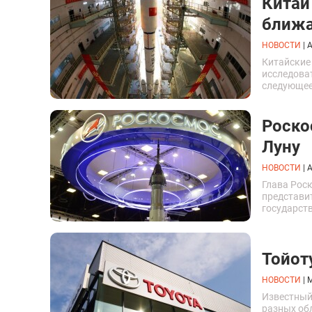
Китай
ближа
НОВОСТИ
|
A
Китайские
исследоват
следующее
информаци
националь
Роско
Луну
НОВОСТИ
|
A
Глава Рос
представи
государств
управлени
Луны.
Тойот
НОВОСТИ
|
M
Известный
разных об