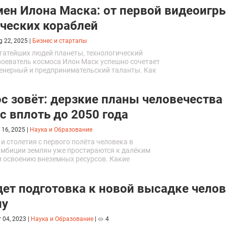
ен Илона Маска: от первой видеоигр
ческих кораблей
g 22, 2025
|
Бизнес и стартапы
огатейших людей планеты, технологический
авоеватель космоса Илон Маск успешно сочетает
женерный и предпринимательский таланты. Как
со сломанным одноклассниками носом
елую бизнес империю и стал одним из главных
о дома?
с зовёт: дерзкие планы человечества
с вплоть до 2050 года
 16, 2025
|
Наука и Образование
и столетия с первого полёта человека в
 амбиции землян уже простираются к далёким
и освоению внеземных ресурсов. Какие
 покорения космоса видят ведущие
ие державы к середине XXI века? Собрали
чатляющие проекты разных стран и
дет подготовка к новой высадке чело
й в этой статье!
ну
r 04, 2023
|
Наука и Образование
|
4