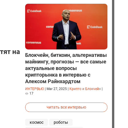
тят на
Блокчейн, биткоин, альтернативы
майнингу, прогнозы — все самые
актуальные вопросы
крипторынка в интервью с
Алексом Райнхардтом
ИНТЕРВЬЮ
|
Mar 27, 2025
|
Крипто и Блокчейн
|
17
читать все интервью
космос
роботы