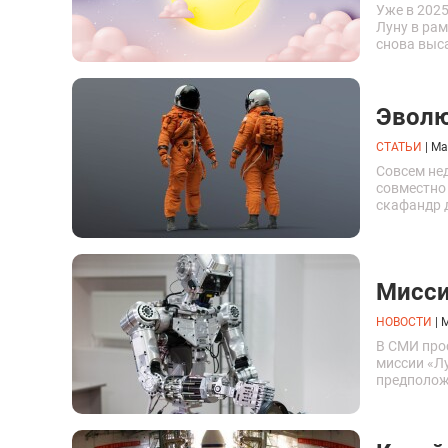
Уже в 2025
Луну в ра
снова выс
Эволю
СТАТЬИ
|
Ma
Совсем не
совместно
скафандр д
Мисси
НОВОСТИ
|
M
В СМИ про
миссии «Л
предполож
«Андроидн
исследова