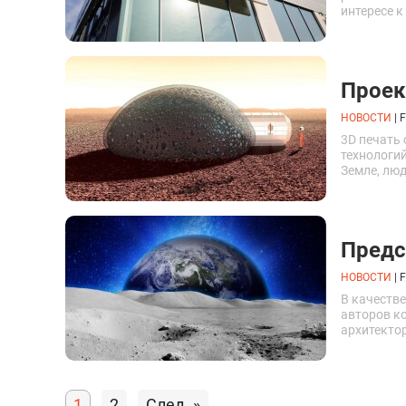
интересе к
произвест
по Луне.
Проек
НОВОСТИ
|
F
3D печать
технологий
Земле, лю
других пла
реальные 
Предс
НОВОСТИ
|
F
В качестве
авторов к
архитекто
NASA).
1
2
След. »