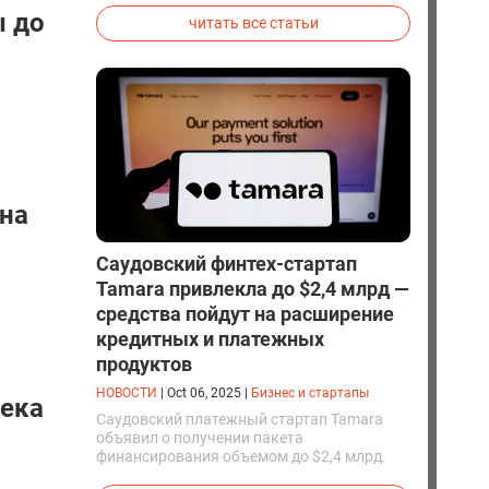
вывели первых генетически
ы до
читать все статьи
модифицированных щенков с фенотипом
ужасного волка.
 на
Саудовский финтех-стартап
Tamara привлекла до $2,4 млрд —
средства пойдут на расширение
кредитных и платежных
продуктов
НОВОСТИ
|
Oct 06, 2025
|
Бизнес и стартапы
века
Саудовский платежный стартап Tamara
объявил о получении пакета
финансирования объемом до $2,4 млрд.
Спонсорами стали американский банк