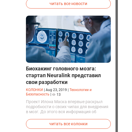
Goldman Sachs, финансовый конгломерат
читать все новости
Citi и частные фонда прямых инвестиций
Apollo, управляемые компанией Apollo
Global Management.
Биохакинг головного мозга:
стартап Neuralink представил
свои разработки
КОЛОНКИ
|
Aug 23, 2019
|
Технологии и
Безопасность
|
13
Проект Илона Маска впервые раскрыл
подробности о своих чипах для внедрения
в мозг. До этого вся информация об
исследованиях была строго засекречена
читать все колонки