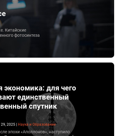
се
е. Китайские
енного фотосинтеза
я экономика: для чего
вают единственный
твенный спутник
 29, 2025
|
Наука и Образование
осле эпохи «Аполлонов», наступило