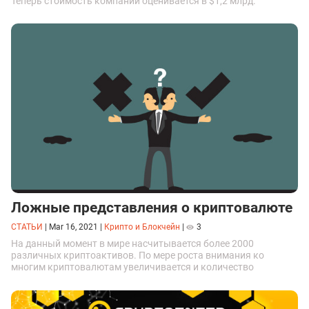
Теперь стоимость компании оценивается в $1,2 млрд.
Ложные представления о криптовалюте
СТАТЬИ
|
Mar 16, 2021
|
Крипто и Блокчейн
|
3
На данный момент в мире насчитывается более 2000
различных криптоактивов. По мере роста внимания ко
многим криптовалютам увеличивается и количество
заблуждений, которые окружают ведущие коины и другие
проекты; давайте рассмотрим самые распространенные из
них.