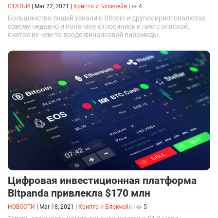
СТАТЬИ
|
Mar 22, 2021
|
Крипто и Блокчейн
|
4
Большинство людей узнали о Bitcoin и других криптовалютах
совсем недавно и поначалу относились к ним с опаской,
считая их чем-то вроде финансовой пирамиды.
Цифровая инвестиционная платформа
Bitpanda привлекла $170 млн
НОВОСТИ
|
Mar 18, 2021
|
Крипто и Блокчейн
|
5