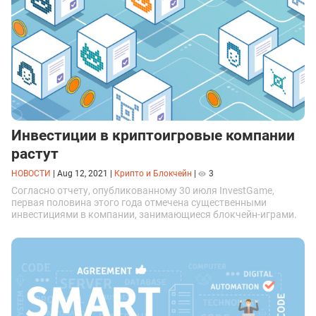
Инвестиции в криптоигровые компании
растут
НОВОСТИ
|
Aug 12, 2021
|
Крипто и Блокчейн
|
3
Согласно отчету, опубликованному 30 июля InvestGame,
первая половина этого года отмечена существенными
инвестициями в компании, занимающиеся блокчейн-играми.