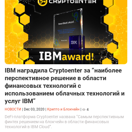
IBM наградила Cryptoenter за “наиболее
перспективное решение в области
финансовых технологий с
использованием облачных технологий и
услуг IBM”
НОВОСТИ
|
Dec 03, 2020
|
Крипто и Блокчейн
|
4
DeFi-платформа Cryptoenter названа “Самым перспективным
финтех решением на блокчейн в области финансовых
технологий в IBM Cloud”.