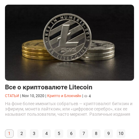
Все о криптовалюте Litecoin
СТАТЬИ
|
Nov 10, 2020
|
Крипто и Блокчейн
|
4
На фоне более именитых собратьев — криптовалют биткоин и
эфириум, монета лайткоин, или «цифровое серебро», как ее
называют пользователи, часто меркнет. Различные издания
то и дело обходят ее стороной. И зря...
1
2
3
4
5
6
7
8
9
10