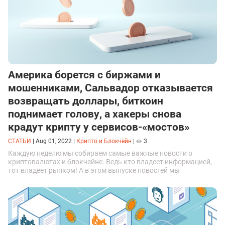
Америка борется с биржами и
мошенниками, Сальвадор отказывается
возвращать доллары, биткоин
поднимает голову, а хакеры снова
крадут крипту у сервисов-«мостов»
СТАТЬИ
|
Aug 01, 2022
|
Крипто и Блокчейн
|
3
Каждую неделю мы собираем самые важные новости о
криптовалютах и блокчейне. Ведь кто владеет информацией,
тот владеет рынком! А в этом выпуске новостей мы
расскажем про крипторасследования американских
регуляторов, очередное изменение стоимости биткоина и
мошенничество с криптой и NFT.