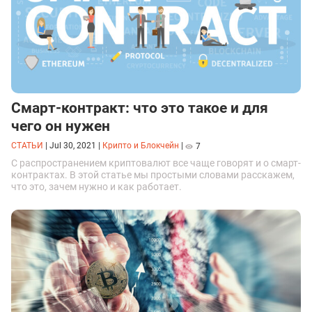
Смарт-контракт: что это такое и для
чего он нужен
СТАТЬИ
|
Jul 30, 2021
|
Крипто и Блокчейн
|
7
С распространением криптовалют все чаще говорят и о смарт-
контрактах. В этой статье мы простыми словами расскажем,
что это, зачем нужно и как работает.