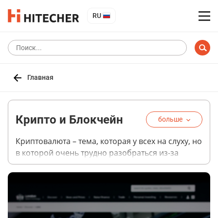
RU
Главная
Крипто и Блокчейн
больше
Криптовалюта – тема, которая у всех на слуху, но
в которой очень трудно разобраться из-за
огромного количества нюансов, мнений и
недомолвок. В сознании многих людей она
является синонимом блокчейна, хотя на самом
деле крипта – лишь один из продуктов,
созданных на его основе. В этой рубрике мы