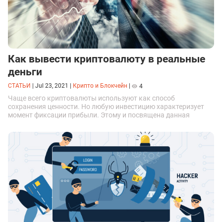
Как вывести криптовалюту в реальные
деньги
СТАТЬИ
|
Jul 23, 2021
|
Крипто и Блокчейн
|
4
Чаще всего криптовалюты используют как способ
сохранения ценности. Но любую инвестицию характеризует
момент фиксации прибыли. Этому и посвящена данная
статья. Обменять виртуальные деньги можно несколькими
способами.