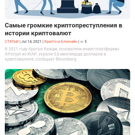
Самые громкие криптопреступления в
истории криптовалют
СТАТЬИ
|
Jul 14, 2021
|
Крипто и Блокчейн
|
5
В 2021 году братья Кажди, основатели инвестплатформы
Africrypt из ЮАР, украли 3,6 миллиарда долларов в
криптовалюте, сообщает Bloomberg.