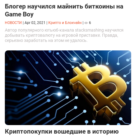
Блогер научился майнить биткоины на
Game Boy
НОВОСТИ
|
Apr 02, 2021
|
Крипто и Блокчейн
|
6
Автор популярного ютьюб-канала stacksmashing научился
добывать криптовалюту на игровой приставке. Правда,
серьезно заработать на этом не удалось.
Криптопокупки вошедшие в историю