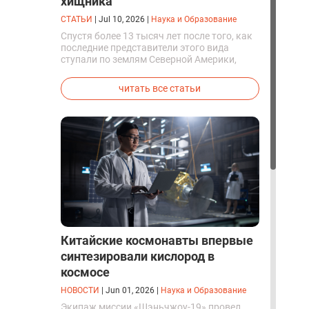
хищника
СТАТЬИ
|
Jul 10, 2026
|
Наука и Образование
Спустя более 13 тысяч лет после того, как
последние представители этого вида
ступали по землям Северной Америки,
люди решили вернуть их к жизни. Так
вывели первых генетически
читать все статьи
модифицированных щенков с фенотипом
ужасного волка.
Китайские космонавты впервые
синтезировали кислород в
космосе
НОВОСТИ
|
Jun 01, 2026
|
Наука и Образование
Экипаж миссии «Шэньчжоу-19» провел