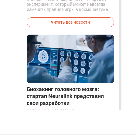
эксперимент, который может навсегда
изменить правила игры в космонавтике.
Китайские космонавты впервые в мире
успешно синтезировали кислород и
читать все новости
компоненты ракетного топлива с
помощью искусственного фотосинтеза
прямо на орбите.
Биохакинг головного мозга:
стартап Neuralink представил
свои разработки
КОЛОНКИ
|
Aug 23, 2019
|
Технологии и
Безопасность
|
13
Проект Илона Маска впервые раскрыл
подробности о своих чипах для внедрения
в мозг. До этого вся информация об