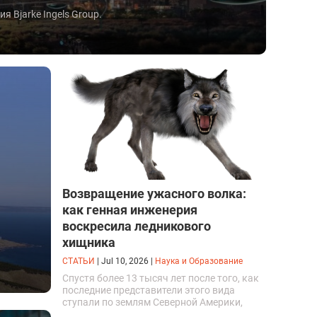
 Bjarke Ingels Group.
Возвращение ужасного волка:
как генная инженерия
воскресила ледникового
хищника
СТАТЬИ
|
Jul 10, 2026
|
Наука и Образование
Спустя более 13 тысяч лет после того, как
последние представители этого вида
ступали по землям Северной Америки,
люди решили вернуть их к жизни. Так