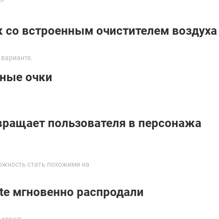
к со встроенным очистителем воздуха
 варианте.
мные очки
вращает пользователя в персонажа
ожность стать похожими на
te мгновенно распродали
 минут.