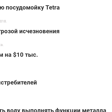
ю посудомойку Tetra
018.
грозой исчезновения
ка.
 на $10 тыс.
истребителей
ть воду выполнять функции металла