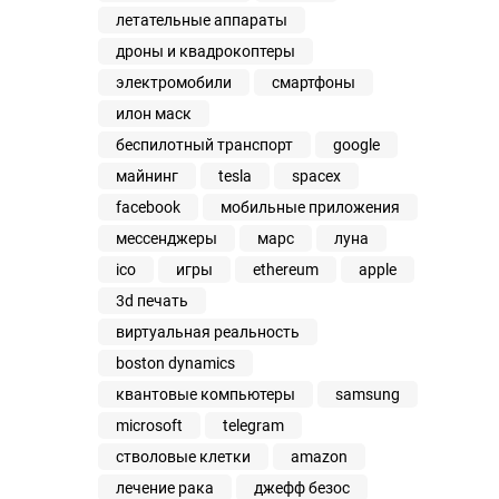
летательные аппараты
дроны и квадрокоптеры
электромобили
смартфоны
илон маск
беспилотный транспорт
google
майнинг
tesla
spacex
facebook
мобильные приложения
мессенджеры
марс
луна
ico
игры
ethereum
apple
3d печать
виртуальная реальность
boston dynamics
квантовые компьютеры
samsung
microsoft
telegram
стволовые клетки
amazon
лечение рака
джефф безос