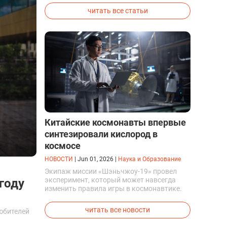
вывели первых генетически
читать все статьи
модифицированных щенков с фенотипом
ужасного волка.
Китайские космонавты впервые
синтезировали кислород в
космосе
НОВОСТИ
|
Jun 01, 2026
|
Наука и Образование
Экипаж миссии «Шэньчжоу-19» провел
эксперимент, который может навсегда
году
изменить правила игры в космонавтике.
Китайские космонавты впервые в мире
успешно синтезировали кислород и
читать все новости
юбителей
компоненты ракетного топлива с
помощью искусственного фотосинтеза