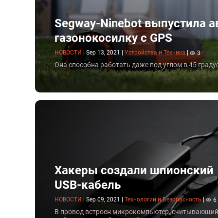
Segway-Ninebot выпустила 
газонокосилку с GPS
НОВОСТИ
|
Sep 13, 2021
|
Устройства и Техника
|
3
Она способна работать даже под углом в 45 граду
Хакеры создали шпионский
USB-кабель
НОВОСТИ
|
Sep 09, 2021
|
Технологии и Безопасность
|
6
В провод встроен микрокомпьютер, считывающи