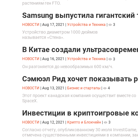
растениям ген FTO.
Samsung выпустила гигантский 
НОВОСТИ
|
Aug 17, 2021
|
Устройства и Техника
|
3
Устройство диаметром 1000 дюймов
называется «Стена».
В Китае создали ультрасовреме
НОВОСТИ
|
Aug 16, 2021
|
Устройства и Техника
|
3
Он разгоняется до невообразимых 600 км/ч.
Сэмюэл Рид хочет показывать 
НОВОСТИ
|
Aug 13, 2021
|
Бизнес и стартапы
|
4
Этот проект канадская компания осуществит вместе со
SpaceX.
Инвестиции в криптоигровые к
НОВОСТИ
|
Aug 12, 2021
|
Крипто и Блокчейн
|
3
Согласно отчету, опубликованному 30 июля InvestGame,
отмечена существенными инвестициями в компании, з