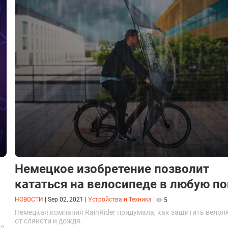
Немецкое изобретение позволит
кататься на велосипеде в любую по
НОВОСТИ
|
Sep 02, 2021
|
Устройства и Техника
|
5
Немецкая компания RainRider придумала, как защитить велол
от слякоти и дождя.
до