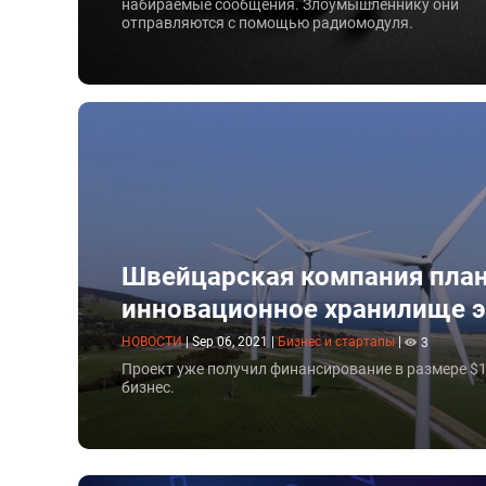
набираемые сообщения. Злоумышленнику они
отправляются с помощью радиомодуля.
Швейцарская компания план
инновационное хранилище э
НОВОСТИ
|
Sep 06, 2021
|
Бизнес и стартапы
|
3
Проект уже получил финансирование в размере $
бизнес.