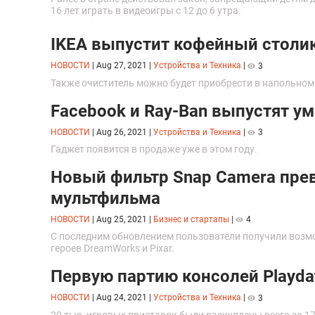
16 лет играть в видеоигры с 12 до 6 утра.
IKEA выпустит кофейный столи
НОВОСТИ
|
Aug 27, 2021
|
Устройства и Техника
|
3
Также очиститель можно будет приобрести в напольном
Facebook и Ray-Ban выпустят у
НОВОСТИ
|
Aug 26, 2021
|
Устройства и Техника
|
3
Гаджет появится в продаже уже в этом году.
Новый фильтр Snap Camera пре
мультфильма
НОВОСТИ
|
Aug 25, 2021
|
Бизнес и стартапы
|
4
С последним обновлением пользователи получили возм
героев DreamWorks и Pixar.
Первую партию консолей Playda
НОВОСТИ
|
Aug 24, 2021
|
Устройства и Техника
|
3
20 тыс. игровых приставок были раскуплены всего за 17