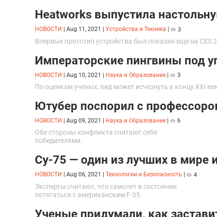
Heatworks выпустила настольну
НОВОСТИ
|
Aug 11, 2021
|
Устройства и Техника
|
3
Впервые прототип устройства был показан еще на CES 2
Императорские пингвины под у
НОВОСТИ
|
Aug 10, 2021
|
Наука и Образование
|
3
По оценкам ученых, вид может исчезнуть к концу XXI ве
Ютубер поспорил с профессором
НОВОСТИ
|
Aug 09, 2021
|
Наука и Образование
|
6
Обе стороны конфликта считают себя
победителями.
Су-75 — один из лучших в мире 
НОВОСТИ
|
Aug 06, 2021
|
Технологии и Безопасность
|
4
Эксперты считают, что самолет в состоянии
потягаться с американским F-35.
Ученые придумали, как застави