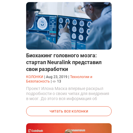
прямо на орбите.
Биохакинг головного мозга:
стартап Neuralink представил
свои разработки
КОЛОНКИ
|
Aug 23, 2019
|
Технологии и
Безопасность
|
13
Проект Илона Маска впервые раскрыл
подробности о своих чипах для внедрения
в мозг. До этого вся информация об
исследованиях была строго засекречена
читать все колонки