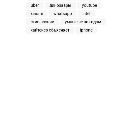
uber
динозавры
youtube
xiaomi
whatsapp
intel
стив возняк
умные не по годам
хайтекер объясняет
iphone