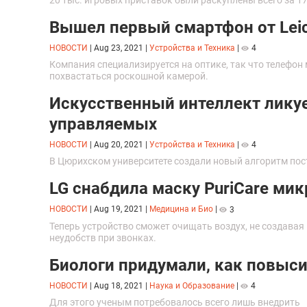
Вышел первый смартфон от Lei
НОВОСТИ
|
Aug 23, 2021
|
Устройства и Техника
|
4
Компания специализируется на оптике, так что телефон
похвастаться роскошной камерой.
Искусственный интеллект лику
управляемых
НОВОСТИ
|
Aug 20, 2021
|
Устройства и Техника
|
4
В Цюрихском университете создали новый алгоритм пос
LG снабдила маску PuriCare м
НОВОСТИ
|
Aug 19, 2021
|
Медицина и Био
|
3
Теперь устройство сможет очищать воздух, не создавая
неудобств при звонках.
Биологи придумали, как повыси
НОВОСТИ
|
Aug 18, 2021
|
Наука и Образование
|
4
Для этого ученым потребовалось всего лишь внедрить