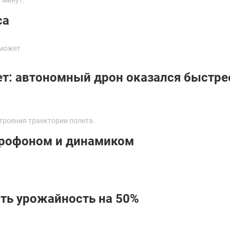
ca
 может
ет: автономный дрон оказался быстре
троения траектории полета.
икрофоном и динамиком
ть урожайность на 50%