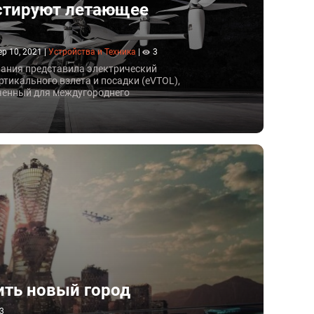
стируют летающее
ep 10, 2021
|
Устройства и Техника
|
3
пания представила электрический
ртикального взлета и посадки (eVTOL),
ченный для междугороднего
.
ить новый город
3