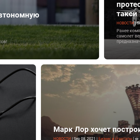
проте
такси
автономную
НОВОСТИ
|
S
Ранее ком
самолет ве
предназна
сов!
сообщения
Марк Лор хочет постро
й
НОВОСТИ
|
Sep 08, 2021
|
Бизнес и стартапы
|