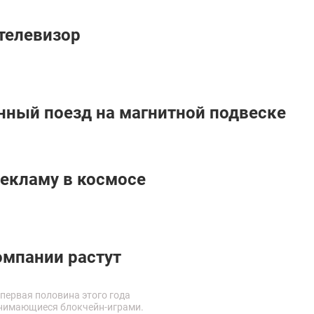
телевизор
нный поезд на магнитной подвеске
рекламу в космосе
омпании растут
 первая половина этого года
анимающиеся блокчейн-играми.