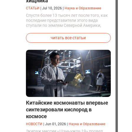
хищника
СТАТЬИ
|
Jul 10, 2026
|
Наука и Образование
Спустя более 13 тысяч лет после того, как
последние представители этого вида
ступали по землям Северной Америки,
люди решили вернуть их к жизни. Так
вывели первых генетически
читать все статьи
модифицированных щенков с фенотипом
ужасного волка.
Китайские космонавты впервые
синтезировали кислород в
космосе
НОВОСТИ
|
Jun 01, 2026
|
Наука и Образование
Экипаж миссии «Шэньчжоу-19» провел