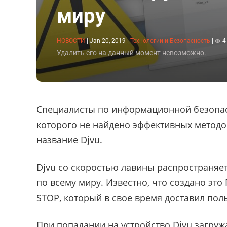
миру
НОВОСТИ
|
Jan 20, 2019
|
Технологии и Безопасность
|
4
Удалить его на данный момент невозможно.
Специалисты по информационной безопас
которого не найдено эффективных метод
название Djvu.
Djvu со скоростью лавины распространяет
по всему миру. Известно, что создано эт
STOP, который в свое время доставил пол
При попадании на устройство Djvu загруж