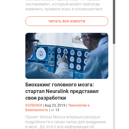
эксперимент, который может навсегда
изменить правила игры в космонавтике.
Китайские космонавты впервые в мире
успешно синтезировали кислород и
читать все новости
компоненты ракетного топлива с
помощью искусственного фотосинтеза
прямо на орбите.
Биохакинг головного мозга:
стартап Neuralink представил
свои разработки
КОЛОНКИ
|
Aug 23, 2019
|
Технологии и
Безопасность
|
13
Проект Илона Маска впервые раскрыл
подробности о своих чипах для внедрения
в мозг. До этого вся информация об