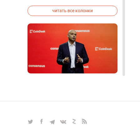
исследованиях была строго засекречена
читать все колонки
Блокчейн, биткоин, альтернативы
майнингу, прогнозы — все самые
актуальные вопросы
крипторынка в интервью с
Алексом Райнхардтом
ИНТЕРВЬЮ
|
Mar 27, 2025
|
Крипто и Блокчейн
|
17
читать все интервью