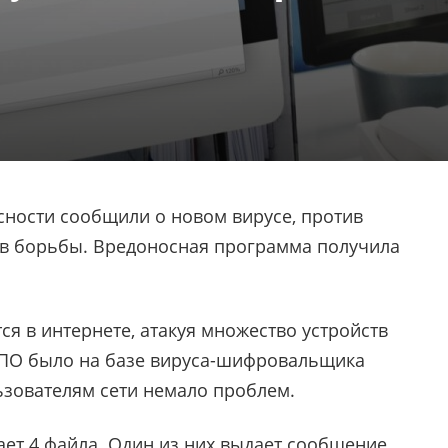
ности сообщили о новом вирусе, против
ов борьбы. Вредоносная программа получила
ся в интернете, атакуя множество устройств
о ПО было на базе вируса-шифровальщика
ьзователям сети немало проблем.
ает 4 файла. Один из них выдает сообщение