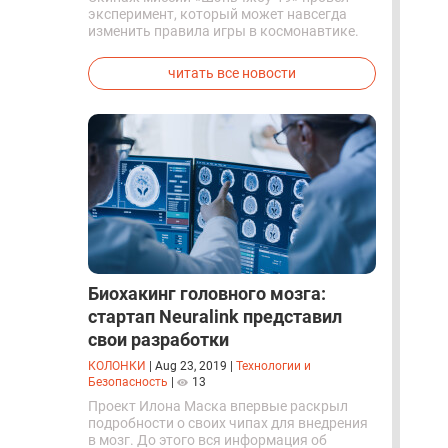
эксперимент, который может навсегда
изменить правила игры в космонавтике.
Китайские космонавты впервые в мире
успешно синтезировали кислород и
читать все новости
компоненты ракетного топлива с
помощью искусственного фотосинтеза
прямо на орбите.
Биохакинг головного мозга:
стартап Neuralink представил
свои разработки
КОЛОНКИ
|
Aug 23, 2019
|
Технологии и
Безопасность
|
13
Проект Илона Маска впервые раскрыл
подробности о своих чипах для внедрения
в мозг. До этого вся информация об