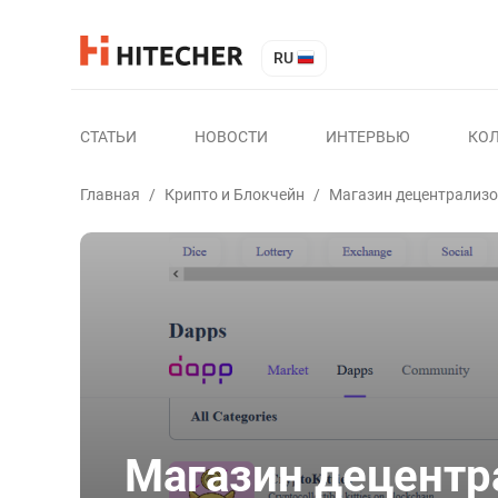
RU
СТАТЬИ
НОВОСТИ
ИНТЕРВЬЮ
КО
Главная
/
Крипто и Блокчейн
/
Магазин децентрализо
Магазин децент