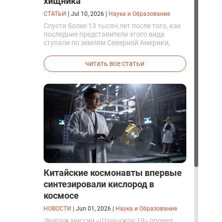
хищника
СТАТЬИ
|
Jul 10, 2026
|
Наука и Образование
Спустя более 13 тысяч лет после того, как
последние представители этого вида
ступали по землям Северной Америки,
люди решили вернуть их к жизни. Так
вывели первых генетически
читать все статьи
модифицированных щенков с фенотипом
ужасного волка.
Китайские космонавты впервые
синтезировали кислород в
космосе
НОВОСТИ
|
Jun 01, 2026
|
Наука и Образование
Экипаж миссии «Шэньчжоу-19» провел