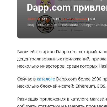
Dapp.com привле
НОВОСТИ
|
Sep 06, 2019
|
Крипто и Блокчейн
|
3
Полученные средства компания планирует исполь
Блокчейн-стартап Dapp.com, который зан
децентрализованных приложений, привле
несколько инвесторов, среди которых Hashe
Сейчас в
каталоге
Dapp.com более 2900 п
несколько блокчейн-сетей: Ethereum, EOS, 
Размещая приложения в каталоге магазин
собирать статистику и измерять производ