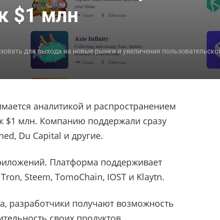
к $1 млн
зовать для выхода на новые рынки и увеличения пользовательско
имается аналитикой и распространением
к $1 млн. Компанию поддержали сразу
d, Du Capital и другие.
риложений. Платформа поддерживает
Tron, Steem, TomoChain, IOST и Klaytn.
а, разработчики получают возможность
ительность своих продуктов.