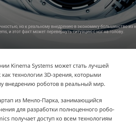
ичностью, но к реальному внедрению в экономику большинство из н
ms, и этот факт может перевернуть ситуацию с ног на голову.
ании Kinema Systems может стать лучшей
к как технологии 3D-зрения, которыми
му внедрению роботов в реальный мир.
артап из Менло-Парка, занимающийся
чения для разработки полноценного робо-
mics получает доступ ко всем технологиям