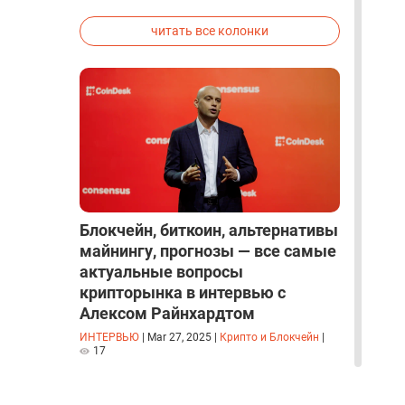
исследованиях была строго засекречена
читать все колонки
Блокчейн, биткоин, альтернативы
майнингу, прогнозы — все самые
актуальные вопросы
крипторынка в интервью с
Алексом Райнхардтом
ИНТЕРВЬЮ
|
Mar 27, 2025
|
Крипто и Блокчейн
|
17
читать все интервью