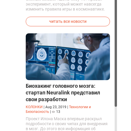
эксперимент, который может навсегда
изменить правила игры в космонавтике.
Китайские космонавты впервые в мире
успешно синтезировали кислород и
читать все новости
компоненты ракетного топлива с
помощью искусственного фотосинтеза
прямо на орбите.
Биохакинг головного мозга:
стартап Neuralink представил
свои разработки
КОЛОНКИ
|
Aug 23, 2019
|
Технологии и
Безопасность
|
13
Проект Илона Маска впервые раскрыл
подробности о своих чипах для внедрения
в мозг. До этого вся информация об