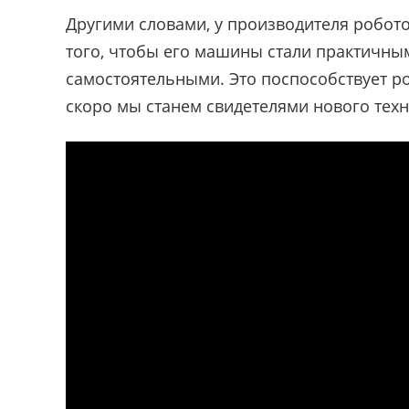
Другими словами, у производителя робото
того, чтобы его машины стали практичны
самостоятельными. Это поспособствует ро
скоро мы станем свидетелями нового техн