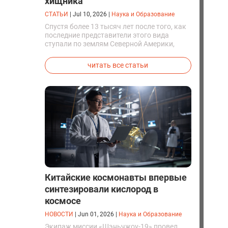
хищника
СТАТЬИ
|
Jul 10, 2026
|
Наука и Образование
Спустя более 13 тысяч лет после того, как
последние представители этого вида
ступали по землям Северной Америки,
люди решили вернуть их к жизни. Так
вывели первых генетически
читать все статьи
модифицированных щенков с фенотипом
ужасного волка.
Китайские космонавты впервые
синтезировали кислород в
космосе
НОВОСТИ
|
Jun 01, 2026
|
Наука и Образование
Экипаж миссии «Шэньчжоу-19» провел