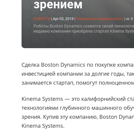
зрением
НОВОСТИ
|
Apr 03, 2019
|
Технологии и Безопасность
|
3
Роботы Boston Dynamics славятся своей технолог
недавно компания приобрела стартап Kinema Syste
Сделка Boston Dynamics по покупке комп
инвестицией компании за долгие годы, та
занимается стартап, помогут полноценно
Kinema Systems — это калифорнийский ст
технологиями глубинного машинного обу
зрения. Купив эту компанию, Boston Dyna
Kinema Systems.