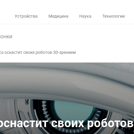
Устройства
Медицина
Наука
Технологии
ЛОНКИ
cs оснастит своих роботов 3D-зрением
оснастит своих роботов