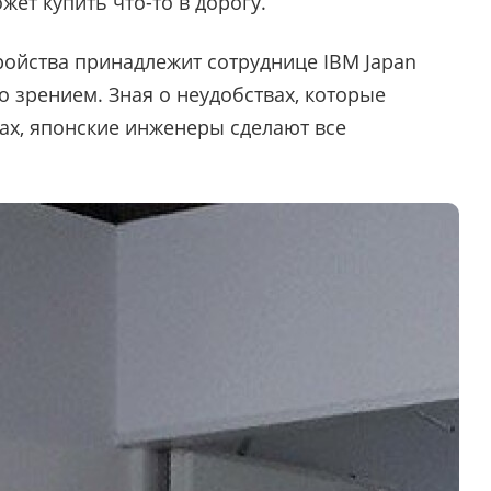
жет купить что-то в дорогу.
ройства принадлежит сотруднице IBM Japan
о зрением. Зная о неудобствах, которые
х, японские инженеры сделают все