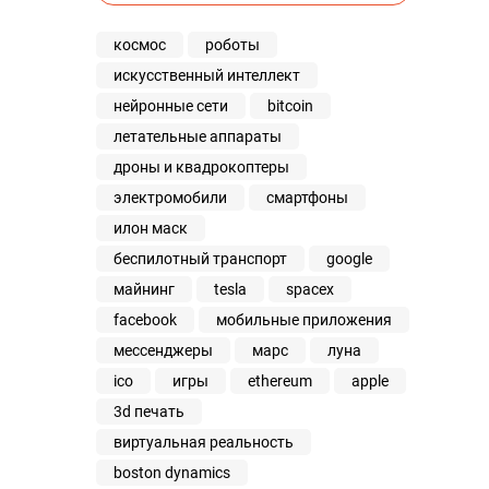
космос
роботы
искусственный интеллект
нейронные сети
bitcoin
летательные аппараты
дроны и квадрокоптеры
электромобили
смартфоны
илон маск
беспилотный транспорт
google
майнинг
tesla
spacex
facebook
мобильные приложения
мессенджеры
марс
луна
ico
игры
ethereum
apple
3d печать
виртуальная реальность
boston dynamics