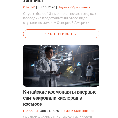
хищника
СТАТЬИ
|
Jul 10, 2026
|
Наука и Образование
Спустя более 13 тысяч лет после того, как
последние представители этого вида
ступали по землям Северной Америки,
люди решили вернуть их к жизни. Так
вывели первых генетически
читать все статьи
модифицированных щенков с фенотипом
ужасного волка.
Китайские космонавты впервые
синтезировали кислород в
космосе
НОВОСТИ
|
Jun 01, 2026
|
Наука и Образование
Экипаж миссии «Шэньчжоу-19» провел