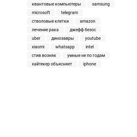
квантовые компьютеры
samsung
microsoft
telegram
стволовые клетки
amazon
лечение рака
джефф безос
uber
динозавры
youtube
xiaomi
whatsapp
intel
стив возняк
умные не по годам
хайтекер объясняет
iphone