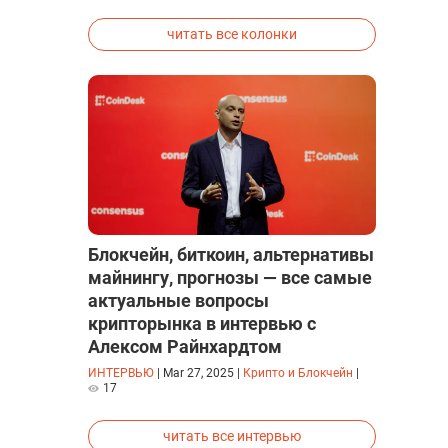
исследованиях была строго засекречена
читать все колонки
Блокчейн, биткоин, альтернативы
майнингу, прогнозы — все самые
актуальные вопросы
крипторынка в интервью с
Алексом Райнхардтом
ИНТЕРВЬЮ
|
Mar 27, 2025
|
Крипто и Блокчейн
|
17
читать все интервью