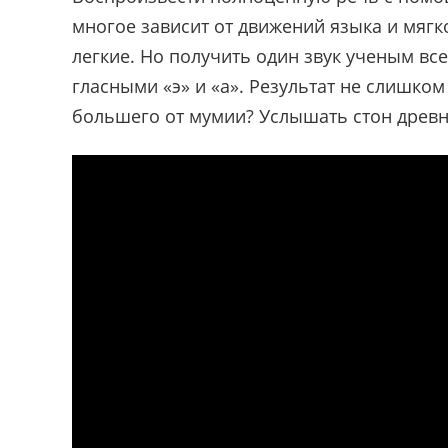
многое зависит от движений языка и мягк
легкие. Но получить один звук ученым все
гласными «э» и «а». Результат не слишко
большего от мумии? Услышать стон древн