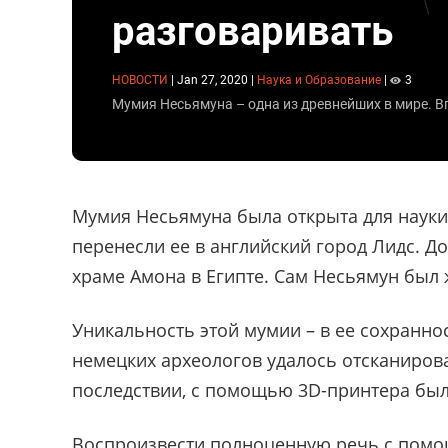
разговаривать
НОВОСТИ
|
Jan 27, 2020
|
Наука и Образование
|
3
Мумия Несьямуна – одна из древнейших в мире. Вп
Мумия Несьямуна была открыта для науки 
перенесли ее в английский город Лидс. До 
храме Амона в Египте. Сам Несьямун был 
Уникальность этой мумии – в ее сохраннос
немецких археологов удалось отсканиров
последствии, с помощью 3D-принтера был
Воспроизвести полноценную речь с помо