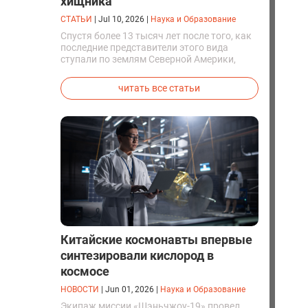
хищника
СТАТЬИ
|
Jul 10, 2026
|
Наука и Образование
Спустя более 13 тысяч лет после того, как
последние представители этого вида
ступали по землям Северной Америки,
люди решили вернуть их к жизни. Так
вывели первых генетически
читать все статьи
модифицированных щенков с фенотипом
ужасного волка.
Китайские космонавты впервые
синтезировали кислород в
космосе
НОВОСТИ
|
Jun 01, 2026
|
Наука и Образование
Экипаж миссии «Шэньчжоу-19» провел