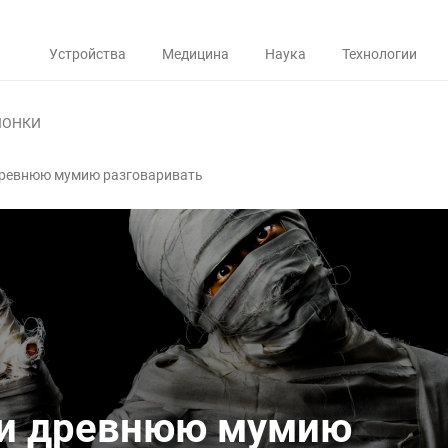
Устройства
Медицина
Наука
Технологии
ЛОНКИ
древнюю мумию разговаривать
ли древнюю мумию