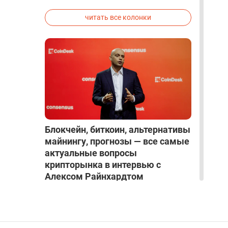
исследованиях была строго засекречена
читать все колонки
Блокчейн, биткоин, альтернативы
майнингу, прогнозы — все самые
актуальные вопросы
крипторынка в интервью с
Алексом Райнхардтом
ИНТЕРВЬЮ
|
Mar 27, 2025
|
Крипто и Блокчейн
|
17
читать все интервью