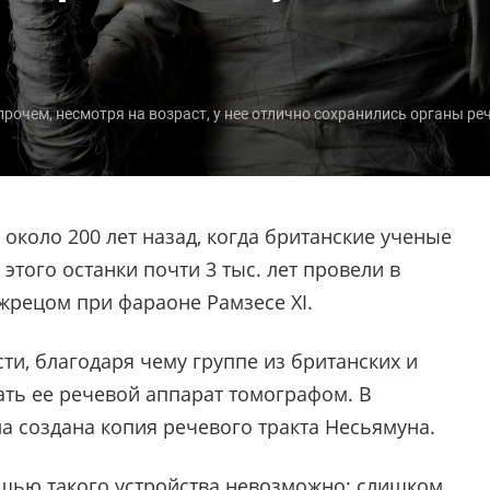
рочем, несмотря на возраст, у нее отлично сохранились органы ре
около 200 лет назад, когда британские ученые
этого останки почти 3 тыс. лет провели в
жрецом при фараоне Рамзесе XI.
ти, благодаря чему группе из британских и
ать ее речевой аппарат томографом. В
а создана копия речевого тракта Несьямуна.
щью такого устройства невозможно: слишком