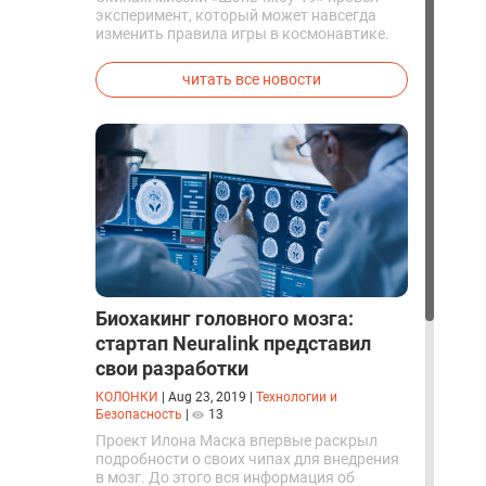
эксперимент, который может навсегда
изменить правила игры в космонавтике.
Китайские космонавты впервые в мире
успешно синтезировали кислород и
читать все новости
компоненты ракетного топлива с
помощью искусственного фотосинтеза
прямо на орбите.
Биохакинг головного мозга:
стартап Neuralink представил
свои разработки
КОЛОНКИ
|
Aug 23, 2019
|
Технологии и
Безопасность
|
13
Проект Илона Маска впервые раскрыл
подробности о своих чипах для внедрения
в мозг. До этого вся информация об