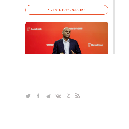
исследованиях была строго засекречена
читать все колонки
Блокчейн, биткоин, альтернативы
майнингу, прогнозы — все самые
актуальные вопросы
крипторынка в интервью с
Алексом Райнхардтом
ИНТЕРВЬЮ
|
Mar 27, 2025
|
Крипто и Блокчейн
|
17
читать все интервью