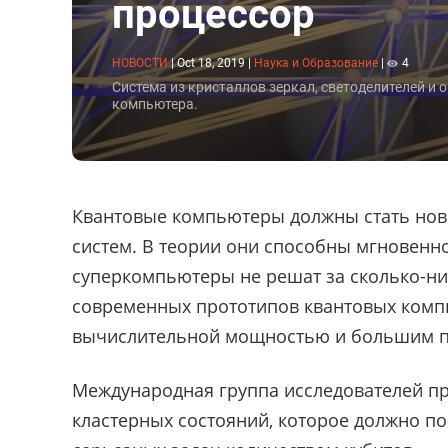
процессор
НОВОСТИ
|
Oct 18, 2019
|
Наука и Образование
|
4
Система из кристаллов зеркал, светоделителей и
компьютера.
Квантовые компьютеры должны стать нов
систем. В теории они способны мгновенн
суперкомпьютеры не решат за сколько-н
современных прототипов квантовых комп
вычислительной мощностью и большим п
Международная группа исследователей п
кластерных состояний, которое должно п