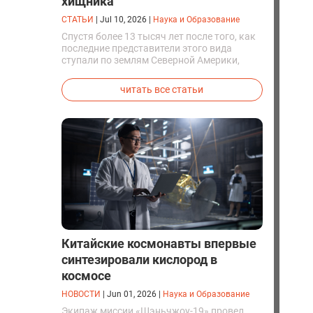
хищника
СТАТЬИ
|
Jul 10, 2026
|
Наука и Образование
Спустя более 13 тысяч лет после того, как
последние представители этого вида
ступали по землям Северной Америки,
люди решили вернуть их к жизни. Так
вывели первых генетически
читать все статьи
модифицированных щенков с фенотипом
ужасного волка.
Китайские космонавты впервые
синтезировали кислород в
космосе
НОВОСТИ
|
Jun 01, 2026
|
Наука и Образование
Экипаж миссии «Шэньчжоу-19» провел