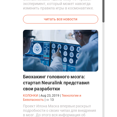
эксперимент, который может навсегда
изменить правила игры в космонавтике.
Китайские космонавты впервые в мире
успешно синтезировали кислород и
читать все новости
компоненты ракетного топлива с
помощью искусственного фотосинтеза
прямо на орбите.
Биохакинг головного мозга:
стартап Neuralink представил
свои разработки
КОЛОНКИ
|
Aug 23, 2019
|
Технологии и
Безопасность
|
13
Проект Илона Маска впервые раскрыл
подробности о своих чипах для внедрения
в мозг. До этого вся информация об