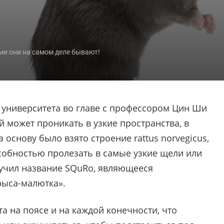
ми они на самом деле бывают!
о университета во главе с профессором Цин Ши
й может проникать в узкие пространства, в
 основу было взято строение rattus norvegicus,
собностью пролезать в самые узкие щели или
учил название SQuRo, являющееся
рыса-малютка».
а на поясе и на каждой конечности, что