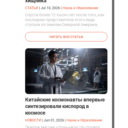
хищника
СТАТЬИ
|
Jul 10, 2026
|
Наука и Образование
Спустя более 13 тысяч лет после того, как
последние представители этого вида
ступали по землям Северной Америки,
люди решили вернуть их к жизни. Так
вывели первых генетически
читать все статьи
модифицированных щенков с фенотипом
ужасного волка.
Китайские космонавты впервые
синтезировали кислород в
космосе
НОВОСТИ
|
Jun 01, 2026
|
Наука и Образование
Экипаж миссии «Шэньчжоу-19» провел