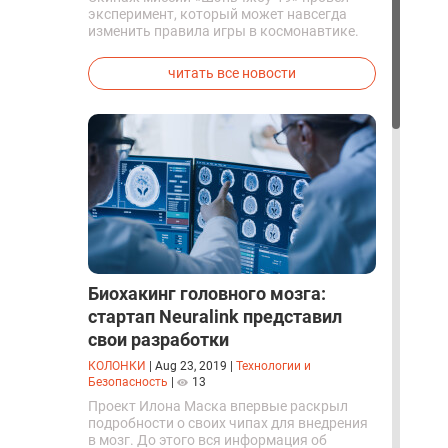
эксперимент, который может навсегда
изменить правила игры в космонавтике.
Китайские космонавты впервые в мире
успешно синтезировали кислород и
читать все новости
компоненты ракетного топлива с
помощью искусственного фотосинтеза
прямо на орбите.
Биохакинг головного мозга:
стартап Neuralink представил
свои разработки
КОЛОНКИ
|
Aug 23, 2019
|
Технологии и
Безопасность
|
13
Проект Илона Маска впервые раскрыл
подробности о своих чипах для внедрения
в мозг. До этого вся информация об