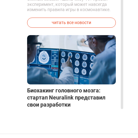
эксперимент, который может навсегда
изменить правила игры в космонавтике.
Китайские космонавты впервые в мире
успешно синтезировали кислород и
читать все новости
компоненты ракетного топлива с
помощью искусственного фотосинтеза
прямо на орбите.
Биохакинг головного мозга:
стартап Neuralink представил
свои разработки
КОЛОНКИ
|
Aug 23, 2019
|
Технологии и
Безопасность
|
13
Проект Илона Маска впервые раскрыл
подробности о своих чипах для внедрения
в мозг. До этого вся информация об