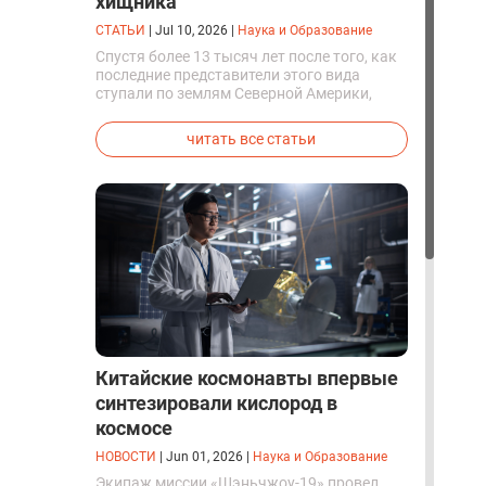
хищника
СТАТЬИ
|
Jul 10, 2026
|
Наука и Образование
Спустя более 13 тысяч лет после того, как
последние представители этого вида
ступали по землям Северной Америки,
люди решили вернуть их к жизни. Так
вывели первых генетически
читать все статьи
модифицированных щенков с фенотипом
ужасного волка.
Китайские космонавты впервые
синтезировали кислород в
космосе
НОВОСТИ
|
Jun 01, 2026
|
Наука и Образование
Экипаж миссии «Шэньчжоу-19» провел