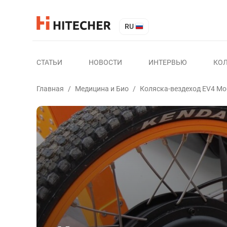
RU
СТАТЬИ
НОВОСТИ
ИНТЕРВЬЮ
КО
Главная
/
Медицина и Био
/
Коляска-вездеход EV4 Mou