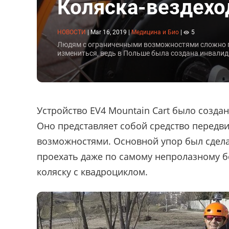
Коляска-вездеход
НОВОСТИ
|
Mar 16, 2019
|
Медицина и Био
|
5
Людям с ограниченными возможностями сложно пер
измениться, ведь в Польше была создана инвалидн
Устройство EV4 Mountain Cart было созд
Оно представляет собой средство передв
возможностями. Основной упор был сдела
проехать даже по самому непролазному 
коляску с квадроциклом.