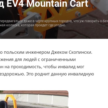
 EV4 Mountain Cart
едвигаться даже в черте крупных городов, что уж говорить о бе
ая коляска, которая проедет где угодно.
ано польским инженером Джеком Скопински.
ижения для людей с ограниченными
н на проходимость, чтобы инвалид мог
бездорожью. Это роднит данную инвалидную