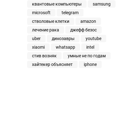
квантовые компьютеры
samsung
microsoft
telegram
стволовые клетки
amazon
лечение рака
джефф безос
uber
динозавры
youtube
xiaomi
whatsapp
intel
стив возняк
умные не по годам
хайтекер объясняет
iphone