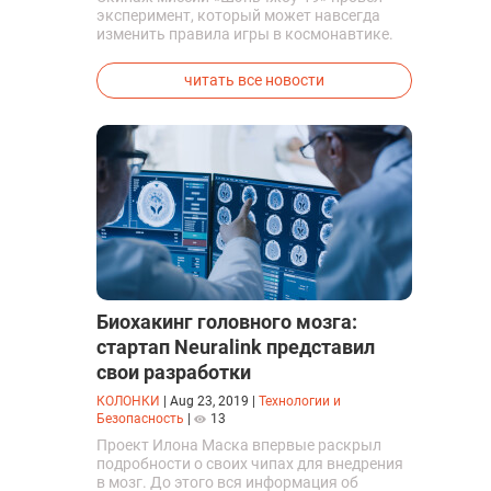
эксперимент, который может навсегда
изменить правила игры в космонавтике.
Китайские космонавты впервые в мире
успешно синтезировали кислород и
читать все новости
компоненты ракетного топлива с
помощью искусственного фотосинтеза
прямо на орбите.
Биохакинг головного мозга:
стартап Neuralink представил
свои разработки
КОЛОНКИ
|
Aug 23, 2019
|
Технологии и
Безопасность
|
13
Проект Илона Маска впервые раскрыл
подробности о своих чипах для внедрения
в мозг. До этого вся информация об