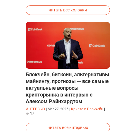
исследованиях была строго засекречена
читать все колонки
Блокчейн, биткоин, альтернативы
майнингу, прогнозы — все самые
актуальные вопросы
крипторынка в интервью с
Алексом Райнхардтом
ИНТЕРВЬЮ
|
Mar 27, 2025
|
Крипто и Блокчейн
|
17
читать все интервью