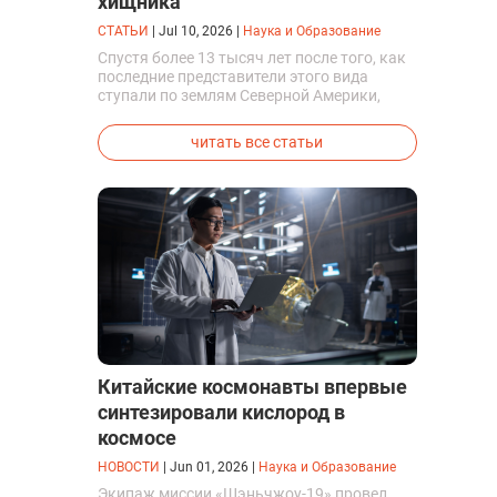
хищника
СТАТЬИ
|
Jul 10, 2026
|
Наука и Образование
Спустя более 13 тысяч лет после того, как
последние представители этого вида
ступали по землям Северной Америки,
люди решили вернуть их к жизни. Так
вывели первых генетически
читать все статьи
модифицированных щенков с фенотипом
ужасного волка.
Китайские космонавты впервые
синтезировали кислород в
космосе
НОВОСТИ
|
Jun 01, 2026
|
Наука и Образование
Экипаж миссии «Шэньчжоу-19» провел