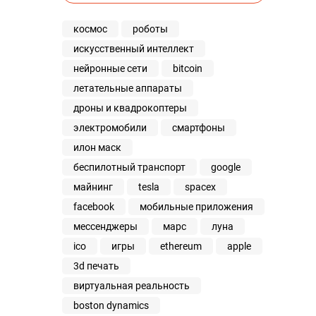
космос
роботы
искусственный интеллект
нейронные сети
bitcoin
летательные аппараты
дроны и квадрокоптеры
электромобили
смартфоны
илон маск
беспилотный транспорт
google
майнинг
tesla
spacex
facebook
мобильные приложения
мессенджеры
марс
луна
ico
игры
ethereum
apple
3d печать
виртуальная реальность
boston dynamics