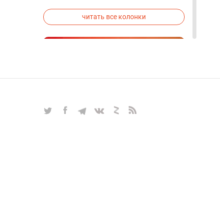
исследованиях была строго засекречена
читать все колонки
Блокчейн, биткоин, альтернативы
майнингу, прогнозы — все самые
актуальные вопросы
крипторынка в интервью с
Алексом Райнхардтом
ИНТЕРВЬЮ
|
Mar 27, 2025
|
Крипто и Блокчейн
|
17
читать все интервью