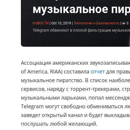
музыкальное пир
НОВОСТИ
|
Oct 10, 2019
|
Технологии и Безопасность
|
3
Telegram обвиняют в плохой фильтрации музыкал
Ассоциация американских звукозаписывающ
of America, RIAA) составила
отчет
для прав
музыкальное пиратство. В список наибол
сервисов, наряду с торрент-трекерами, с
музыкальными ларьками, попал мессенджер
Telegram могут свободно обмениваться л
заведет открытый канал и будет выкладыв
послушать любой желающий.