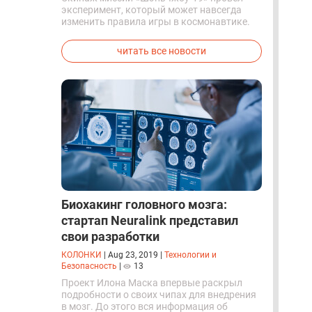
эксперимент, который может навсегда
изменить правила игры в космонавтике.
Китайские космонавты впервые в мире
успешно синтезировали кислород и
читать все новости
компоненты ракетного топлива с
помощью искусственного фотосинтеза
прямо на орбите.
Биохакинг головного мозга:
стартап Neuralink представил
свои разработки
КОЛОНКИ
|
Aug 23, 2019
|
Технологии и
Безопасность
|
13
Проект Илона Маска впервые раскрыл
подробности о своих чипах для внедрения
в мозг. До этого вся информация об