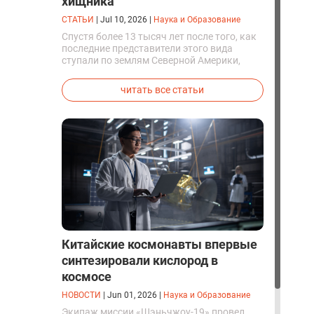
хищника
СТАТЬИ
|
Jul 10, 2026
|
Наука и Образование
Спустя более 13 тысяч лет после того, как
последние представители этого вида
ступали по землям Северной Америки,
люди решили вернуть их к жизни. Так
вывели первых генетически
читать все статьи
модифицированных щенков с фенотипом
ужасного волка.
Китайские космонавты впервые
синтезировали кислород в
космосе
НОВОСТИ
|
Jun 01, 2026
|
Наука и Образование
Экипаж миссии «Шэньчжоу-19» провел