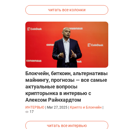
исследованиях была строго засекречена
читать все колонки
Блокчейн, биткоин, альтернативы
майнингу, прогнозы — все самые
актуальные вопросы
крипторынка в интервью с
Алексом Райнхардтом
ИНТЕРВЬЮ
|
Mar 27, 2025
|
Крипто и Блокчейн
|
17
читать все интервью