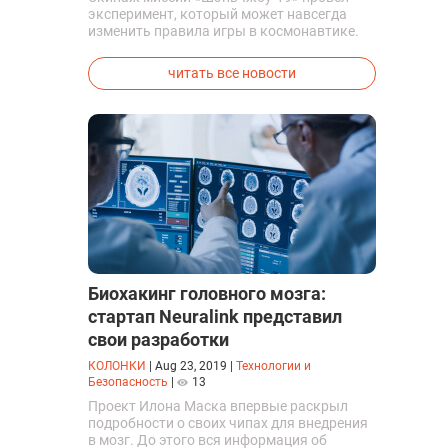
эксперимент, который может навсегда
изменить правила игры в космонавтике.
Китайские космонавты впервые в мире
успешно синтезировали кислород и
читать все новости
компоненты ракетного топлива с
помощью искусственного фотосинтеза
прямо на орбите.
Биохакинг головного мозга:
стартап Neuralink представил
свои разработки
КОЛОНКИ
|
Aug 23, 2019
|
Технологии и
Безопасность
|
13
Проект Илона Маска впервые раскрыл
подробности о своих чипах для внедрения
в мозг. До этого вся информация об