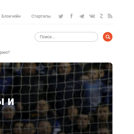
Блокчейн
Стартапы
трию?
ы и