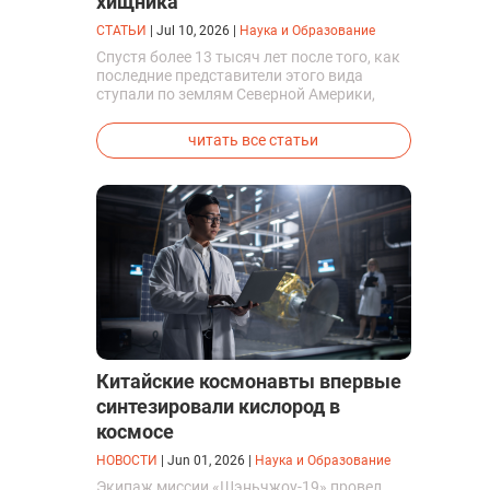
хищника
СТАТЬИ
|
Jul 10, 2026
|
Наука и Образование
Спустя более 13 тысяч лет после того, как
последние представители этого вида
ступали по землям Северной Америки,
люди решили вернуть их к жизни. Так
вывели первых генетически
читать все статьи
модифицированных щенков с фенотипом
ужасного волка.
Китайские космонавты впервые
синтезировали кислород в
космосе
НОВОСТИ
|
Jun 01, 2026
|
Наука и Образование
Экипаж миссии «Шэньчжоу-19» провел