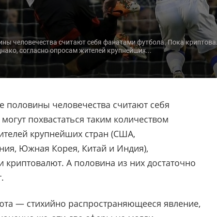
ины человечества считают себя фанатами футбола. Пока криптова
нако, согласно опросам жителей крупнейших...
е половины человечества считают себя
 могут похвастаться таким количеством
ителей крупнейших стран (США,
ния, Южная Корея, Китай и Индия),
 криптовалют. А половина из них достаточно
.
люта — стихийно распространяющееся явление,