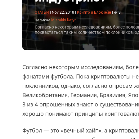
СТАТЬИ
|
Nov 22, 2018
|
Крипто и Блокчейн
|
3
написал
Mizrakhi Katya
Согласно некоторым исследованиям, более полов
похвастаться таким количеством поклонников, од
Согласно некоторым исследованиям, боле
фанатами футбола. Пока криптовалюты не
поклонников, однако, согласно опросам ж
Великобритания, Германия, Бразилия, Япо
3 из 4 опрошенных знают о существовании
хорошо понимают принципы криптовалют
Футбол — это «вечный хайп», а криптова