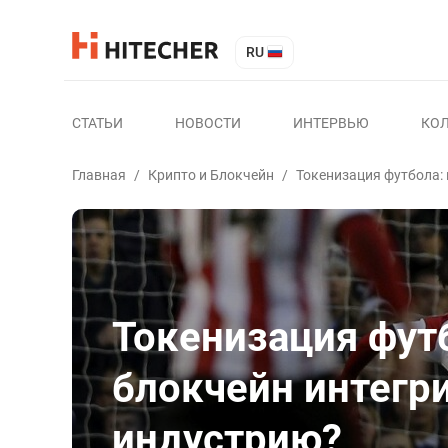
RU
СТАТЬИ
НОВОСТИ
ИНТЕРВЬЮ
КО
Главная
/
Крипто и Блокчейн
/
Токенизация футбола:
Токенизация фут
блокчейн интегр
индустрию?