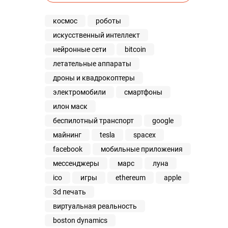
космос
роботы
искусственный интеллект
нейронные сети
bitcoin
летательные аппараты
дроны и квадрокоптеры
электромобили
смартфоны
илон маск
беспилотный транспорт
google
майнинг
tesla
spacex
facebook
мобильные приложения
мессенджеры
марс
луна
ico
игры
ethereum
apple
3d печать
виртуальная реальность
boston dynamics