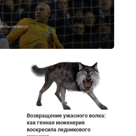
люты не могут
Возвращение ужасного волка:
как генная инженерия
воскресила ледникового