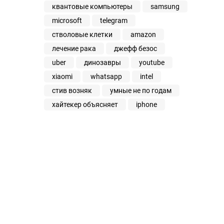
квантовые компьютеры
samsung
microsoft
telegram
стволовые клетки
amazon
лечение рака
джефф безос
uber
динозавры
youtube
xiaomi
whatsapp
intel
стив возняк
умные не по годам
хайтекер объясняет
iphone