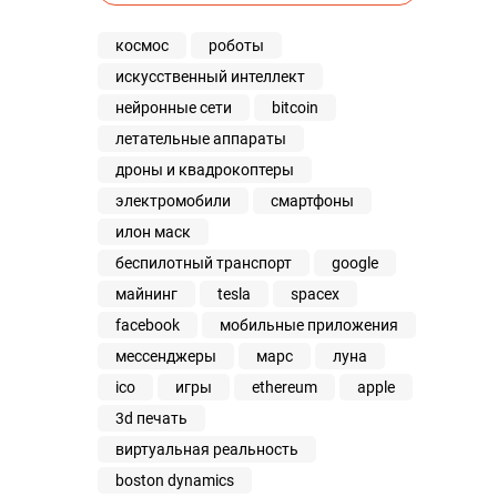
космос
роботы
искусственный интеллект
нейронные сети
bitcoin
летательные аппараты
дроны и квадрокоптеры
электромобили
смартфоны
илон маск
беспилотный транспорт
google
майнинг
tesla
spacex
facebook
мобильные приложения
мессенджеры
марс
луна
ico
игры
ethereum
apple
3d печать
виртуальная реальность
boston dynamics