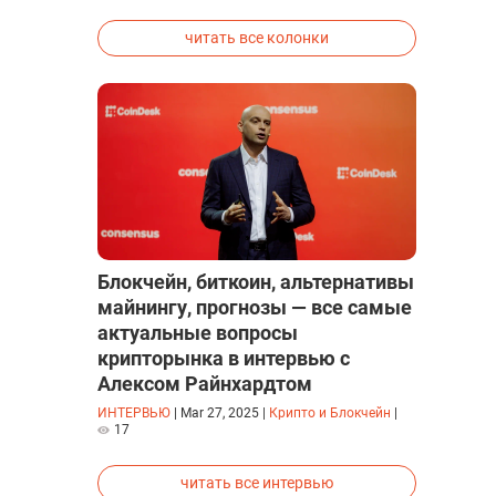
исследованиях была строго засекречена
читать все колонки
Блокчейн, биткоин, альтернативы
майнингу, прогнозы — все самые
актуальные вопросы
крипторынка в интервью с
Алексом Райнхардтом
ИНТЕРВЬЮ
|
Mar 27, 2025
|
Крипто и Блокчейн
|
17
читать все интервью