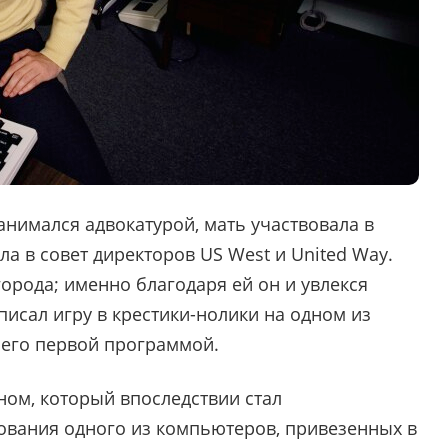
занимался адвокатурой, мать участвовала в
а в совет директоров US West и United Way.
орода; именно благодаря ей он и увлекся
писал игру в крестики-нолики на одном из
 его первой программой.
ном, который впоследствии стал
рования одного из компьютеров, привезенных в