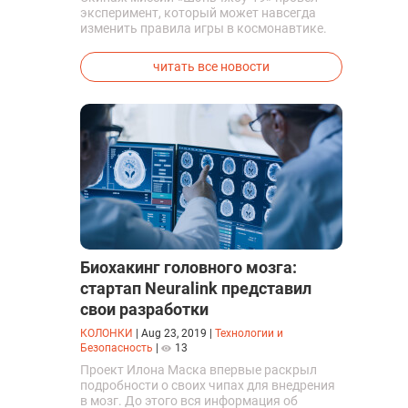
эксперимент, который может навсегда
изменить правила игры в космонавтике.
Китайские космонавты впервые в мире
успешно синтезировали кислород и
читать все новости
компоненты ракетного топлива с
помощью искусственного фотосинтеза
прямо на орбите.
Биохакинг головного мозга:
стартап Neuralink представил
свои разработки
КОЛОНКИ
|
Aug 23, 2019
|
Технологии и
Безопасность
|
13
Проект Илона Маска впервые раскрыл
подробности о своих чипах для внедрения
в мозг. До этого вся информация об