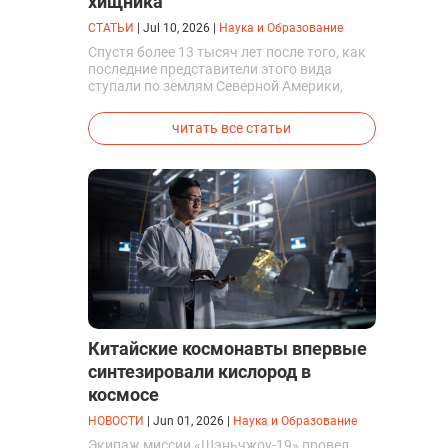
хищника
СТАТЬИ
|
Jul 10, 2026
|
Наука и Образование
Спустя более 13 тысяч лет после того, как
последние представители этого вида
ступали по землям Северной Америки,
люди решили вернуть их к жизни. Так
вывели первых генетически
читать все статьи
модифицированных щенков с фенотипом
ужасного волка.
Китайские космонавты впервые
синтезировали кислород в
космосе
НОВОСТИ
|
Jun 01, 2026
|
Наука и Образование
Экипаж миссии «Шэньчжоу-19» провел