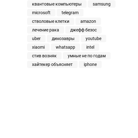
квантовые компьютеры
samsung
microsoft
telegram
стволовые клетки
amazon
лечение рака
джефф безос
uber
динозавры
youtube
xiaomi
whatsapp
intel
стив возняк
умные не по годам
хайтекер объясняет
iphone