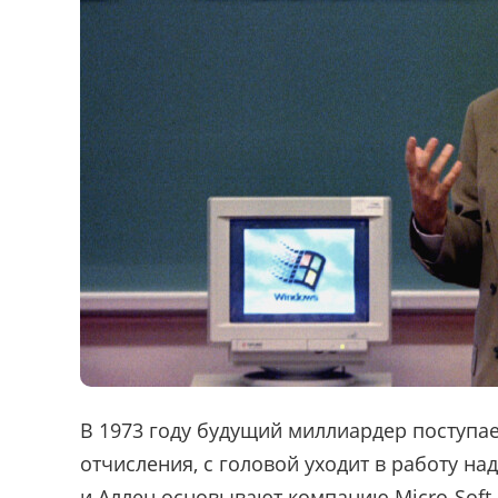
В 1973 году будущий миллиардер поступает
отчисления, с головой уходит в работу на
и Аллен основывают компанию Micro
-
Soft