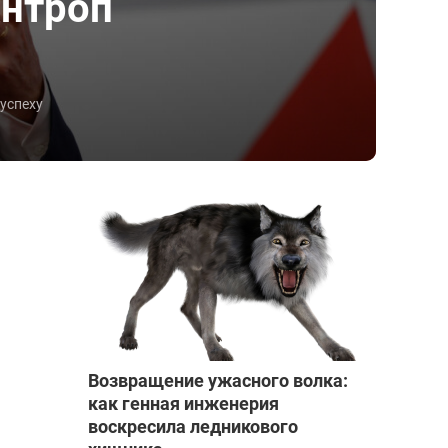
антроп
 успеху
Возвращение ужасного волка:
как генная инженерия
воскресила ледникового