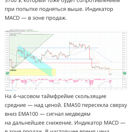
3700 $, который тоже будет сопротивлением
при попытке подняться выше. Индикатор
MACD — в зоне продаж.
На 4-часовом таймфрейме скользящие
средние — над ценой. ЕМА50 пересекла сверху
вниз ЕМА100 — сигнал медведям
на дальнейшее снижение. Индикатор MACD —
в зоне продаж. В настоящее время цена