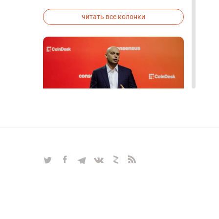
исследованиях была строго засекречена
читать все колонки
Блокчейн, биткоин, альтернативы
майнингу, прогнозы — все самые
актуальные вопросы
крипторынка в интервью с
Алексом Райнхардтом
ИНТЕРВЬЮ
|
Mar 27, 2025
|
Крипто и Блокчейн
|
17
читать все интервью