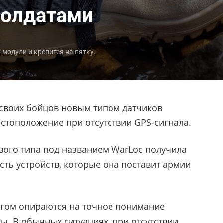
солдатами
модули и крепится на пятку.
своих бойцов новым типом датчиков
стоположение при отсутствии GPS-сигнала.
вого типа под названием WarLoc получила
сть устройств, которые она поставит армии
огом опираются на точное понимание
ты. В обычных ситуациях, при отсутствии