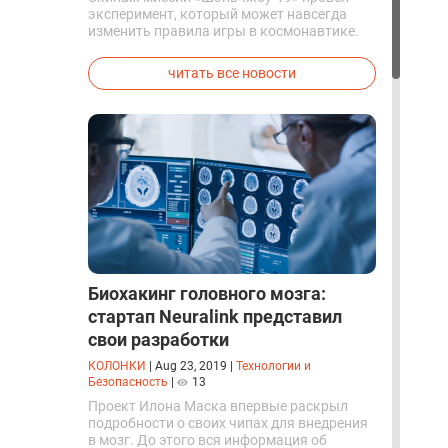
эксперимент, который может навсегда
изменить правила игры в космонавтике.
Китайские космонавты впервые в мире
успешно синтезировали кислород и
читать все новости
компоненты ракетного топлива с
помощью искусственного фотосинтеза
прямо на орбите.
Биохакинг головного мозга:
стартап Neuralink представил
свои разработки
КОЛОНКИ
|
Aug 23, 2019
|
Технологии и
Безопасность
|
13
Проект Илона Маска впервые раскрыл
подробности о своих чипах для внедрения
в мозг. До этого вся информация об