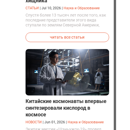
хищника
СТАТЬИ
|
Jul 10, 2026
|
Наука и Образование
Спустя более 13 тысяч лет после того, как
последние представители этого вида
ступали по землям Северной Америки,
люди решили вернуть их к жизни. Так
вывели первых генетически
читать все статьи
модифицированных щенков с фенотипом
ужасного волка.
Китайские космонавты впервые
синтезировали кислород в
космосе
НОВОСТИ
|
Jun 01, 2026
|
Наука и Образование
Экипаж миссии «Шэньчжоу-19» провел