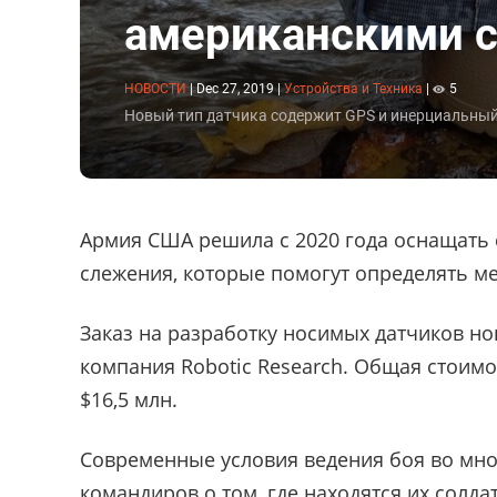
американскими 
НОВОСТИ
|
Dec 27, 2019
|
Устройства и Техника
|
5
Новый тип датчика содержит GPS и инерциальный 
Армия США решила с 2020 года оснащать 
слежения, которые помогут определять ме
Заказ на разработку носимых датчиков но
компания Robotic Research. Общая стоимо
$16,5 млн.
Современные условия ведения боя во мн
командиров о том, где находятся их солда