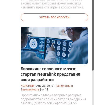
эксперимент, который может навсегда
изменить правила игры в космонавтике.
Китайские космонавты впервые в мире
успешно синтезировали кислород и
читать все новости
компоненты ракетного топлива с
помощью искусственного фотосинтеза
прямо на орбите.
Биохакинг головного мозга:
стартап Neuralink представил
свои разработки
КОЛОНКИ
|
Aug 23, 2019
|
Технологии и
Безопасность
|
13
Проект Илона Маска впервые раскрыл
подробности о своих чипах для внедрения
в мозг. До этого вся информация об