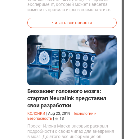
эксперимент, который может навсегда
изменить правила игры в космонавтике.
Китайские космонавты впервые в мире
успешно синтезировали кислород и
читать все новости
компоненты ракетного топлива с
помощью искусственного фотосинтеза
прямо на орбите.
Биохакинг головного мозга:
стартап Neuralink представил
свои разработки
КОЛОНКИ
|
Aug 23, 2019
|
Технологии и
Безопасность
|
13
Проект Илона Маска впервые раскрыл
подробности о своих чипах для внедрения
в мозг. До этого вся информация об