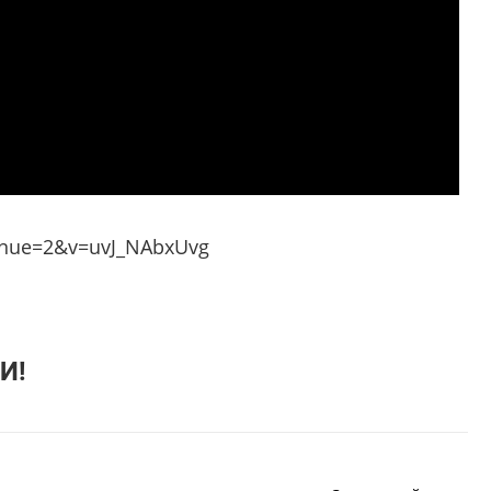
inue=2&v=uvJ_NAbxUvg
И!