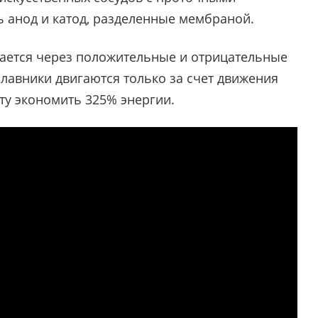
ь анод и катод, разделенные мембраной.
ивается через положительные и отрицательные
плавники двигаются только за счет движения
ту экономить 325% энергии.