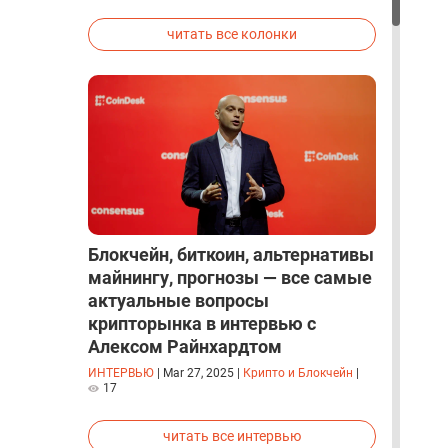
исследованиях была строго засекречена
читать все колонки
Блокчейн, биткоин, альтернативы
майнингу, прогнозы — все самые
актуальные вопросы
крипторынка в интервью с
Алексом Райнхардтом
ИНТЕРВЬЮ
|
Mar 27, 2025
|
Крипто и Блокчейн
|
17
читать все интервью