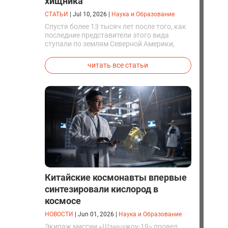
хищника
СТАТЬИ
|
Jul 10, 2026
|
Наука и Образование
Спустя более 13 тысяч лет после того, как
последние представители этого вида
ступали по землям Северной Америки,
люди решили вернуть их к жизни. Так
вывели первых генетически
читать все статьи
модифицированных щенков с фенотипом
ужасного волка.
Китайские космонавты впервые
синтезировали кислород в
космосе
НОВОСТИ
|
Jun 01, 2026
|
Наука и Образование
Экипаж миссии «Шэньчжоу-19» провел