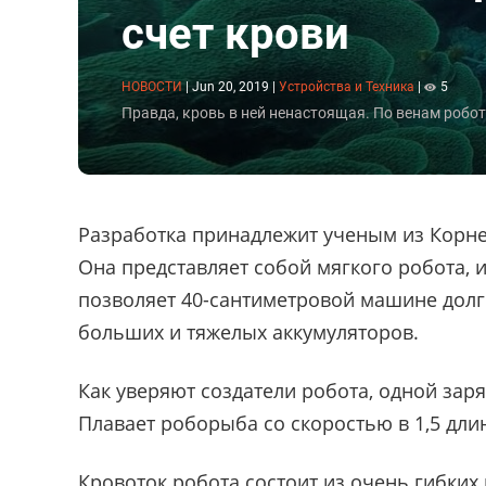
счет крови
НОВОСТИ
|
Jun 20, 2019
|
Устройства и Техника
|
5
Правда, кровь в ней ненастоящая. По венам робот
Разработка принадлежит ученым из Корне
Она представляет собой мягкого робота,
позволяет 40-сантиметровой машине долг
больших и тяжелых аккумуляторов.
Как уверяют создатели робота, одной заря
Плавает роборыба со скоростью в 1,5 длин
Кровоток робота состоит из очень гибких