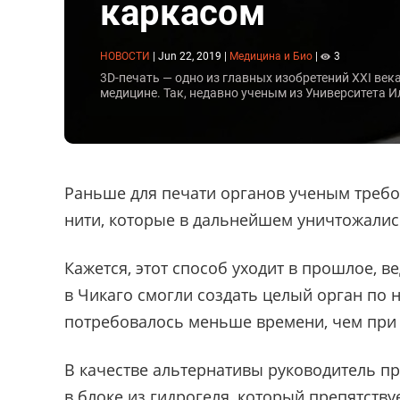
каркасом
НОВОСТИ
|
Jun 22, 2019
|
Медицина и Био
|
3
3D-печать — одно из главных изобретений XXI век
медицине. Так, недавно ученым из Университета И
Раньше для печати органов ученым требо
нити, которые в дальнейшем уничтожалис
Кажется, этот способ уходит в прошлое, 
в Чикаго смогли создать целый орган по 
потребовалось меньше времени, чем при 
В качестве альтернативы руководитель пр
в блоке из гидрогеля, который препятств