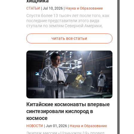
хищника
СТАТЬИ
|
Jul 10, 2026
|
Наука и Образование
Спустя более 13 тысяч лет после того, как
последние представители этого вида
ступали по землям Северной Америки,
люди решили вернуть их к жизни. Так
вывели первых генетически
читать все статьи
модифицированных щенков с фенотипом
ужасного волка.
Китайские космонавты впервые
синтезировали кислород в
космосе
НОВОСТИ
|
Jun 01, 2026
|
Наука и Образование
Экипаж миссии «Шэньчжоу-19» провел