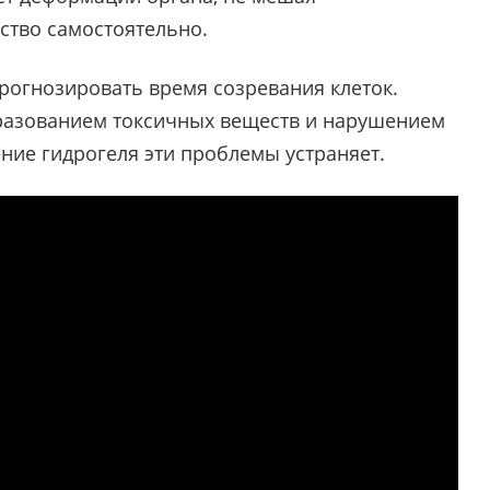
ство самостоятельно.
рогнозировать время созревания клеток.
бразованием токсичных веществ и нарушением
ние гидрогеля эти проблемы устраняет.