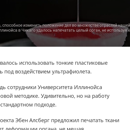
а, способное изменить положение дел во множестве отраслей нашей 
ллинойса в Чикаго удалось напечатать целый орган, не используя 
валось использовать тонкие пластиковые
ь под воздействием ультрафиолета.
ведь сотрудники Университета Иллинойса
новой методике. Удивительно, но на работу
стандартном подходе.
оекта Эбен Алсберг предложил печатать ткани
ует деформации органа, не мешая