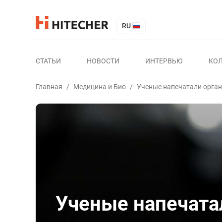
RU
СТАТЬИ
НОВОСТИ
ИНТЕРВЬЮ
КО
Главная
/
Медицина и Био
/
Ученые напечатали орган
Ученые напечатал