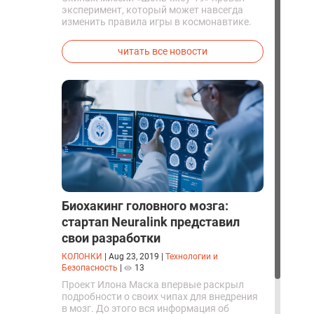
эксперимент, который может навсегда
изменить правила игры в космонавтике.
Китайские космонавты впервые в мире
успешно синтезировали кислород и
читать все новости
компоненты ракетного топлива с
помощью искусственного фотосинтеза
прямо на орбите.
Биохакинг головного мозга:
стартап Neuralink представил
свои разработки
КОЛОНКИ
|
Aug 23, 2019
|
Технологии и
Безопасность
|
13
Проект Илона Маска впервые раскрыл
подробности о своих чипах для внедрения
в мозг. До этого вся информация об