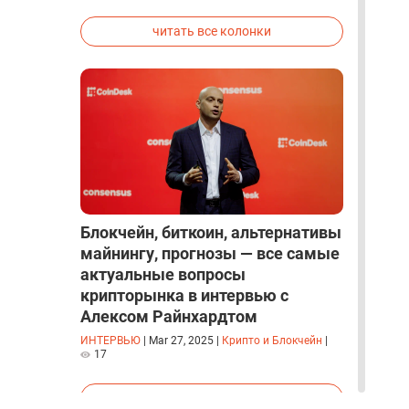
исследованиях была строго засекречена
читать все колонки
Блокчейн, биткоин, альтернативы
майнингу, прогнозы — все самые
актуальные вопросы
крипторынка в интервью с
Алексом Райнхардтом
ИНТЕРВЬЮ
|
Mar 27, 2025
|
Крипто и Блокчейн
|
17
читать все интервью