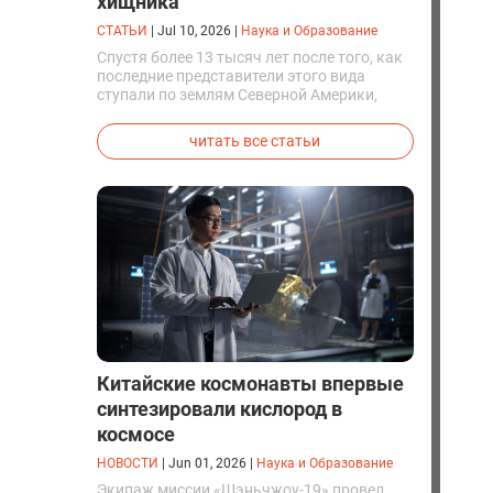
хищника
СТАТЬИ
|
Jul 10, 2026
|
Наука и Образование
Спустя более 13 тысяч лет после того, как
последние представители этого вида
ступали по землям Северной Америки,
люди решили вернуть их к жизни. Так
вывели первых генетически
читать все статьи
модифицированных щенков с фенотипом
ужасного волка.
Китайские космонавты впервые
синтезировали кислород в
космосе
НОВОСТИ
|
Jun 01, 2026
|
Наука и Образование
Экипаж миссии «Шэньчжоу-19» провел