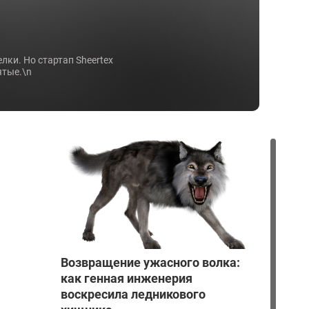
лки. Но стартап Sheertex
ятые.\n
Возвращение ужасного волка:
как генная инженерия
воскресила ледникового