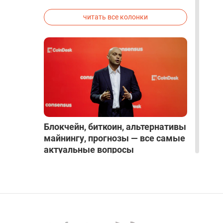
исследованиях была строго засекречена
читать все колонки
Блокчейн, биткоин, альтернативы
майнингу, прогнозы — все самые
актуальные вопросы
крипторынка в интервью с
Алексом Райнхардтом
ИНТЕРВЬЮ
|
Mar 27, 2025
|
Крипто и Блокчейн
|
17
читать все интервью