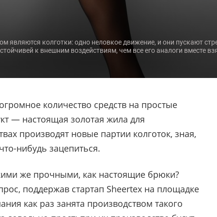
 являются колготки: одно неловкое движение, и они пускают стре
стойчивей к внешним воздействиям, чем все его аналоги вместе вз
огромное количество средств на простые
укт — настоящая золотая жила для
вах производят новые партии колготок, зная,
 что-нибудь зацепиться.
акими же прочными, как настоящие брюки?
опрос, поддержав стартап Sheertex на площадке
мпания как раз занята производством такого