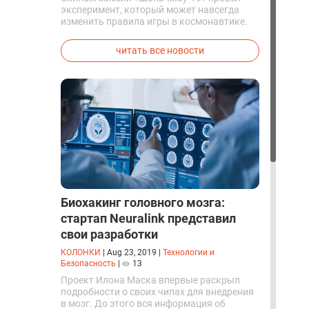
эксперимент, который может навсегда
изменить правила игры в космонавтике.
Китайские космонавты впервые в мире
успешно синтезировали кислород и
читать все новости
компоненты ракетного топлива с
помощью искусственного фотосинтеза
прямо на орбите.
Биохакинг головного мозга:
стартап Neuralink представил
свои разработки
КОЛОНКИ
|
Aug 23, 2019
|
Технологии и
Безопасность
|
13
Проект Илона Маска впервые раскрыл
подробности о своих чипах для внедрения
в мозг. До этого вся информация об