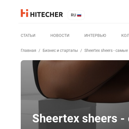
RU
СТАТЬИ
НОВОСТИ
ИНТЕРВЬЮ
КО
Главная
/
Бизнес и стартапы
/
Sheertex sheers - самы
Sheertex sheers 