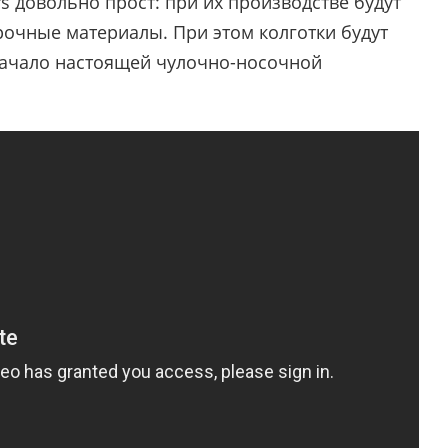
rs довольно прост: при их производстве будут
очные материалы. При этом колготки будут
начало настоящей чулочно-носочной