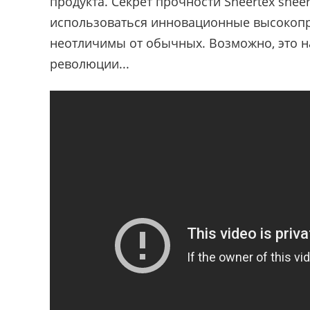
продукта. Секрет прочности Sheertex shee
использоваться инновационные высокопр
неотличимы от обычных. Возможно, это 
революции...