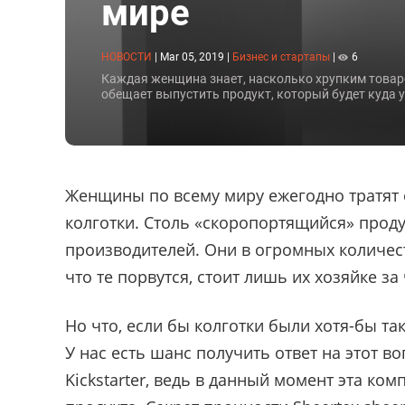
мире
НОВОСТИ
|
Mar 05, 2019
|
Бизнес и стартапы
|
6
Каждая женщина знает, насколько хрупким товаром
обещает выпустить продукт, который будет куда у
Женщины по всему миру ежегодно тратят 
колготки. Столь «скоропортящийся» прод
производителей. Они в огромных количест
что те порвутся, стоит лишь их хозяйке за
Но что, если бы колготки были хотя-бы т
У нас есть шанс получить ответ на этот в
Kickstarter, ведь в данный момент эта ко