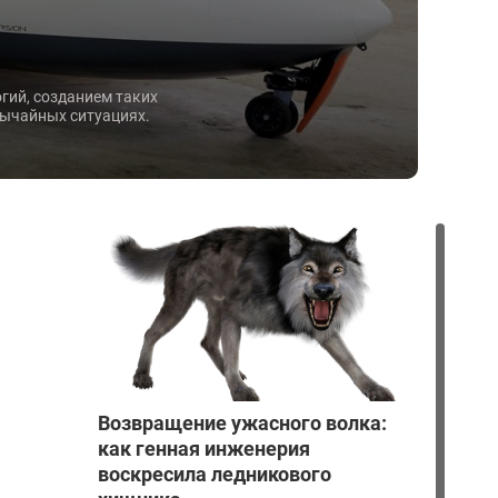
гий, созданием таких
вычайных ситуациях.
Возвращение ужасного волка:
как генная инженерия
воскресила ледникового