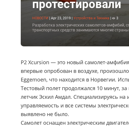
протестировали
НОВОСТИ
|
Apr 23, 2019
|
Устройства и Техника
|
3
Разработка электрических самолетов-амфибий, сп
транспортных средств занимаются многие страны. 
P2 Xcursion — это новый самолет-амфибия 
впервые опробован в воздухе, произошло
Eggemoen, что находится в Норвегии. Ис
Тестовый полет продолжался 10 минут, з
летчик Эскил Амдал. Специализируясь на 
управляемость и все системы электрическ
выявлено не было.
Самолет оснащен электрическим двигате