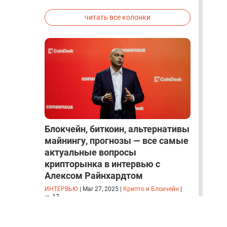
исследованиях была строго засекречена
читать все колонки
Блокчейн, биткоин, альтернативы
майнингу, прогнозы — все самые
актуальные вопросы
крипторынка в интервью с
Алексом Райнхардтом
ИНТЕРВЬЮ
|
Mar 27, 2025
|
Крипто и Блокчейн
|
17
читать все интервью