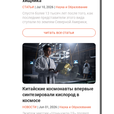
хищника
СТАТЬИ
|
Jul 10, 2026
|
Наука и Образование
Спустя более 13 тысяч лет после того, как
последние представители этого вида
ступали по землям Северной Америки,
люди решили вернуть их к жизни. Так
вывели первых генетически
читать все статьи
модифицированных щенков с фенотипом
ужасного волка.
Китайские космонавты впервые
синтезировали кислород в
космосе
НОВОСТИ
|
Jun 01, 2026
|
Наука и Образование
Экипаж миссии «Шэньчжоу-19» провел