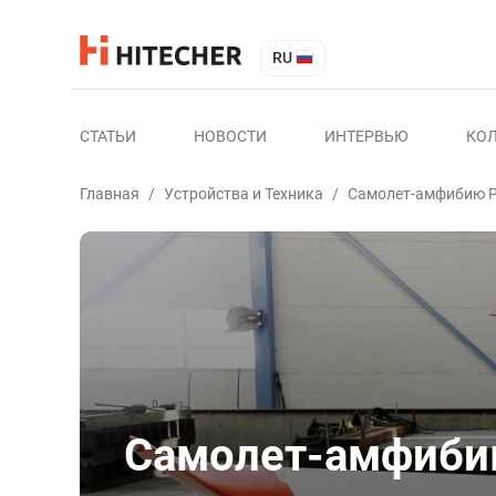
RU
СТАТЬИ
НОВОСТИ
ИНТЕРВЬЮ
КО
Главная
/
Устройства и Техника
/
Самолет-амфибию P2
Самолет-амфибию