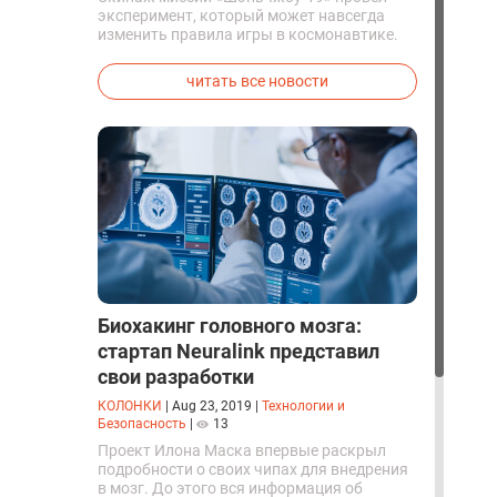
эксперимент, который может навсегда
изменить правила игры в космонавтике.
Китайские космонавты впервые в мире
успешно синтезировали кислород и
читать все новости
компоненты ракетного топлива с
помощью искусственного фотосинтеза
прямо на орбите.
Биохакинг головного мозга:
стартап Neuralink представил
свои разработки
КОЛОНКИ
|
Aug 23, 2019
|
Технологии и
Безопасность
|
13
Проект Илона Маска впервые раскрыл
подробности о своих чипах для внедрения
в мозг. До этого вся информация об