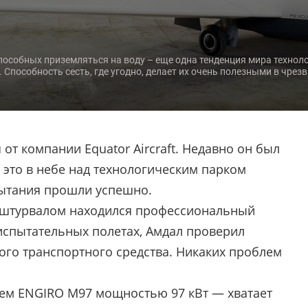
особных приземляться на воду – еще одна тенденция мира техноло
Способность сесть, где угодно, делает их очень полезными в чрез
от компании Equator Aircraft. Недавно он был
 это в небе над технологическим парком
пытания прошли успешно.
а штурвалом находился профессиональный
испытательных полетах, Амдал проверил
ого транспортного средства. Никаких проблем
лем ENGIRO M97 мощностью 97 кВт — хватает