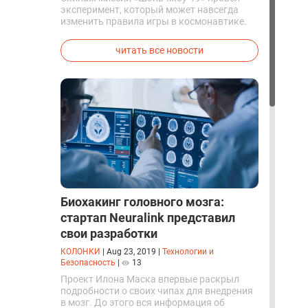
эксперимент, который может навсегда
изменить правила игры в космонавтике.
Китайские космонавты впервые в мире
успешно синтезировали кислород и
читать все новости
компоненты ракетного топлива с
помощью искусственного фотосинтеза
прямо на орбите.
Биохакинг головного мозга:
стартап Neuralink представил
свои разработки
КОЛОНКИ
|
Aug 23, 2019
|
Технологии и
Безопасность
|
13
Проект Илона Маска впервые раскрыл
подробности о своих чипах для внедрения
в мозг. До этого вся информация об