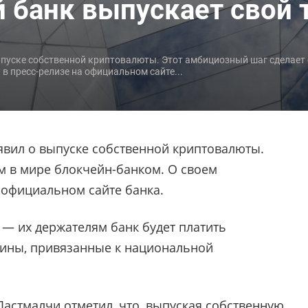
 банк выпускает свой 
ыпуске собственной криптовалюты. Этот амбициозный шаг сделает 
в пресс-релизе на официальном сайте...
явил о выпуске собственной криптовалюты.
м в мире блокчейн-банком. О своем
официальном сайте банка.
 — их держателям банк будет платить
оины, привязанные к национальной
астмалчи отметил, что, выпуская собственную