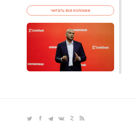
исследованиях была строго засекречена
читать все колонки
Блокчейн, биткоин, альтернативы
майнингу, прогнозы — все самые
актуальные вопросы
крипторынка в интервью с
Алексом Райнхардтом
ИНТЕРВЬЮ
|
Mar 27, 2025
|
Крипто и Блокчейн
|
17
читать все интервью