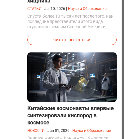
хищника
СТАТЬИ
|
Jul 10, 2026
|
Наука и Образование
Спустя более 13 тысяч лет после того, как
последние представители этого вида
ступали по землям Северной Америки,
люди решили вернуть их к жизни. Так
вывели первых генетически
читать все статьи
модифицированных щенков с фенотипом
ужасного волка.
Китайские космонавты впервые
синтезировали кислород в
космосе
НОВОСТИ
|
Jun 01, 2026
|
Наука и Образование
Экипаж миссии «Шэньчжоу-19» провел