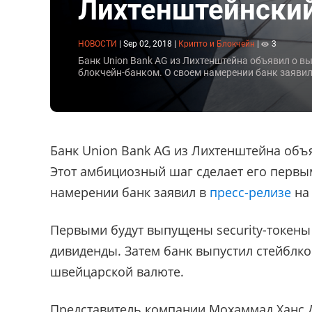
Лихтенштейнский
НОВОСТИ
|
Sep 02, 2018
|
Крипто и Блокчейн
|
3
Банк Union Bank AG из Лихтенштейна объявил о в
блокчейн-банком. О своем намерении банк заявил 
Банк Union Bank AG из Лихтенштейна объ
Этот амбициозный шаг сделает его первы
намерении банк заявил в
пресс-релизе
на 
Первыми будут выпущены security-токены
дивиденды. Затем банк выпустил стейблк
швейцарской валюте.
Представитель компании Мохаммад Ханс Д