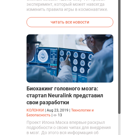
эксперимент, который может навсегда
изменить правила игры в космонавтике.
Китайские космонавты впервые в мире
успешно синтезировали кислород и
читать все новости
компоненты ракетного топлива с
помощью искусственного фотосинтеза
прямо на орбите.
Биохакинг головного мозга:
стартап Neuralink представил
свои разработки
КОЛОНКИ
|
Aug 23, 2019
|
Технологии и
Безопасность
|
13
Проект Илона Маска впервые раскрыл
подробности о своих чипах для внедрения
в мозг. До этого вся информация об