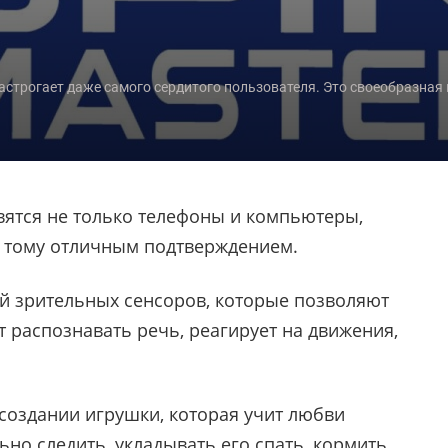
растрогает даже самого сердитого пользователя. Это своеобразная
вятся не только телефоны и компьютеры,
я тому отличным подтверждением.
й зрительных сенсоров, которые позволяют
т распознавать речь, реагирует на движения,
создании игрушки, которая учит любви
ьно следить, укладывать его спать, кормить