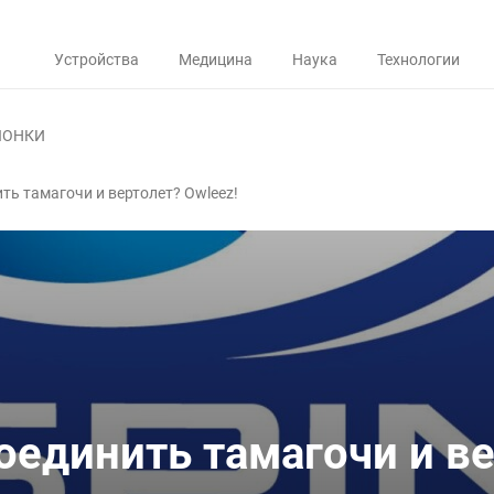
Устройства
Медицина
Наука
Технологии
ЛОНКИ
ить тамагочи и вертолет? Owleez!
соединить тамагочи и в