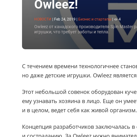
Owleez!
НОВОСТИ
|
Feb 24, 2019
|
Бизнес и стартапы
|
4
Owleez от канадского производителя Spin Master 
игрушки, что требует заботы и тепла.
С течением времени технологичнее стано
но даже детские игрушки. Owleez являетс
Этот небольшой совенок оборудован куче
ему узнавать хозяина в лицо. Еще он умее
и в целом, ведет себя как живой организм.
Концепция разработчиков заключалась в 
и состраданию. За Owleez нужно внимател