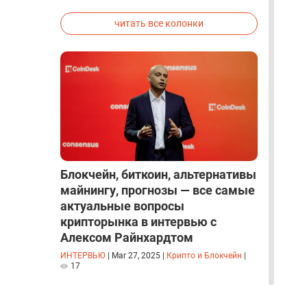
исследованиях была строго засекречена
читать все колонки
Блокчейн, биткоин, альтернативы
майнингу, прогнозы — все самые
актуальные вопросы
крипторынка в интервью с
Алексом Райнхардтом
ИНТЕРВЬЮ
|
Mar 27, 2025
|
Крипто и Блокчейн
|
17
читать все интервью