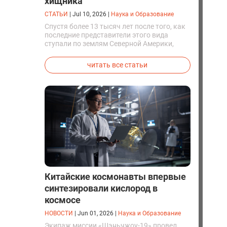
хищника
СТАТЬИ
|
Jul 10, 2026
|
Наука и Образование
Спустя более 13 тысяч лет после того, как
последние представители этого вида
ступали по землям Северной Америки,
люди решили вернуть их к жизни. Так
вывели первых генетически
читать все статьи
модифицированных щенков с фенотипом
ужасного волка.
Китайские космонавты впервые
синтезировали кислород в
космосе
НОВОСТИ
|
Jun 01, 2026
|
Наука и Образование
Экипаж миссии «Шэньчжоу-19» провел