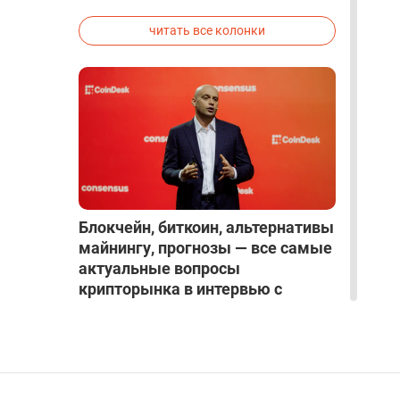
исследованиях была строго засекречена
читать все колонки
Блокчейн, биткоин, альтернативы
майнингу, прогнозы — все самые
актуальные вопросы
крипторынка в интервью с
Алексом Райнхардтом
ИНТЕРВЬЮ
|
Mar 27, 2025
|
Крипто и Блокчейн
|
17
читать все интервью