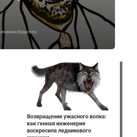
ренению бедности.
Возвращение ужасного волка:
как генная инженерия
воскресила ледникового