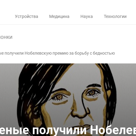
Устройства
Медицина
Наука
Технологии
ЛОНКИ
е получили Нобелевскую премию за борьбу с бедностью
еные получили Нобеле