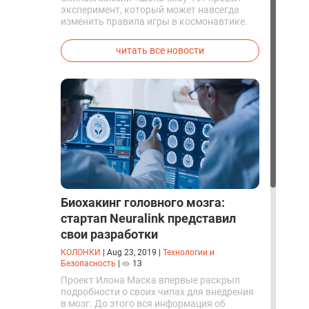
эксперимент, который может навсегда
изменить правила игры в космонавтике.
Китайские космонавты впервые в мире
успешно синтезировали кислород и
читать все новости
компоненты ракетного топлива с
помощью искусственного фотосинтеза
прямо на орбите.
Биохакинг головного мозга:
стартап Neuralink представил
свои разработки
КОЛОНКИ
|
Aug 23, 2019
|
Технологии и
Безопасность
|
13
Проект Илона Маска впервые раскрыл
подробности о своих чипах для внедрения
в мозг. До этого вся информация об