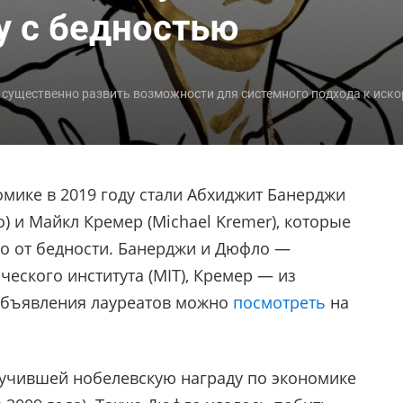
у с бедностью
 существенно развить возможности для системного подхода к иско
мике в 2019 году стали Абхиджит Банерджи
flo) и Майкл Кремер (Michael Kremer), которые
о от бедности. Банерджи и Дюфло —
еского института (MIT), Кремер — из
 объявления лауреатов можно
посмотреть
на
лучившей нобелевскую награду по экономике