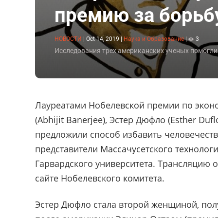
премию за борьб
НОВОСТИ
|
Oct 14, 2019
|
Наука и Образование
|
3
Исследования трех американских ученых помогли
Лауреатами Нобелевской премии по эконо
(Abhijit Banerjee), Эстер Дюфло (Esther Du
предложили способ избавить человечеств
представители Массачусетского технологич
Гарвардского университета. Трансляцию
сайте Нобелевского комитета.
Эстер Дюфло стала второй женщиной, по