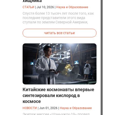
хищника
СТАТЬИ
|
Jul 10, 2026
|
Наука и Образование
Спустя более 13 тысяч лет после того, как
последние представители этого вида
ступали по землям Северной Америки,
люди решили вернуть их к жизни. Так
вывели первых генетически
читать все статьи
модифицированных щенков с фенотипом
ужасного волка.
Китайские космонавты впервые
синтезировали кислород в
космосе
НОВОСТИ
|
Jun 01, 2026
|
Наука и Образование
Экипаж миссии «Шэньчжоу-19» провел