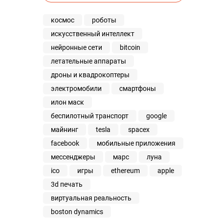
космос
роботы
искусственный интеллект
нейронные сети
bitcoin
летательные аппараты
дроны и квадрокоптеры
электромобили
смартфоны
илон маск
беспилотный транспорт
google
майнинг
tesla
spacex
facebook
мобильные приложения
мессенджеры
марс
луна
ico
игры
ethereum
apple
3d печать
виртуальная реальность
boston dynamics