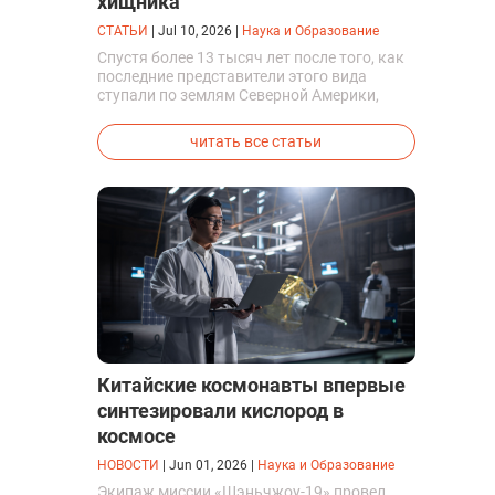
хищника
СТАТЬИ
|
Jul 10, 2026
|
Наука и Образование
Спустя более 13 тысяч лет после того, как
последние представители этого вида
ступали по землям Северной Америки,
люди решили вернуть их к жизни. Так
вывели первых генетически
читать все статьи
модифицированных щенков с фенотипом
ужасного волка.
Китайские космонавты впервые
синтезировали кислород в
космосе
НОВОСТИ
|
Jun 01, 2026
|
Наука и Образование
Экипаж миссии «Шэньчжоу-19» провел