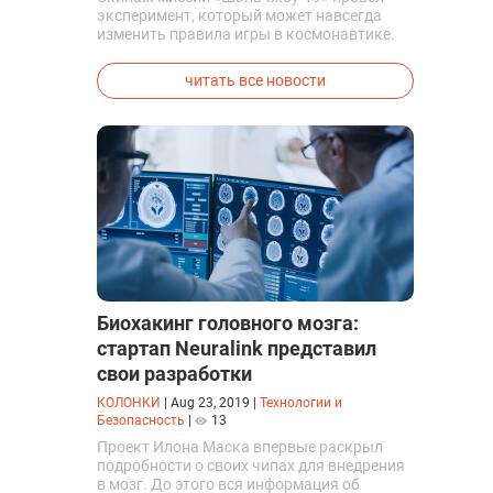
эксперимент, который может навсегда
изменить правила игры в космонавтике.
Китайские космонавты впервые в мире
успешно синтезировали кислород и
читать все новости
компоненты ракетного топлива с
помощью искусственного фотосинтеза
прямо на орбите.
Биохакинг головного мозга:
стартап Neuralink представил
свои разработки
КОЛОНКИ
|
Aug 23, 2019
|
Технологии и
Безопасность
|
13
Проект Илона Маска впервые раскрыл
подробности о своих чипах для внедрения
в мозг. До этого вся информация об