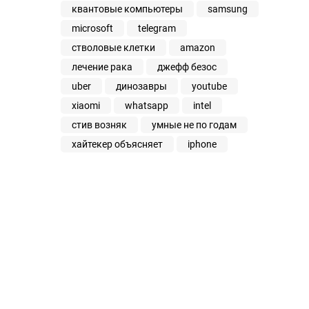
квантовые компьютеры
samsung
microsoft
telegram
стволовые клетки
amazon
лечение рака
джефф безос
uber
динозавры
youtube
xiaomi
whatsapp
intel
стив возняк
умные не по годам
хайтекер объясняет
iphone