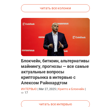
исследованиях была строго засекречена
читать все колонки
Блокчейн, биткоин, альтернативы
майнингу, прогнозы — все самые
актуальные вопросы
крипторынка в интервью с
Алексом Райнхардтом
ИНТЕРВЬЮ
|
Mar 27, 2025
|
Крипто и Блокчейн
|
17
читать все интервью