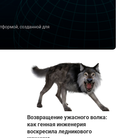
атформой, созданной для
Возвращение ужасного волка:
как генная инженерия
воскресила ледникового