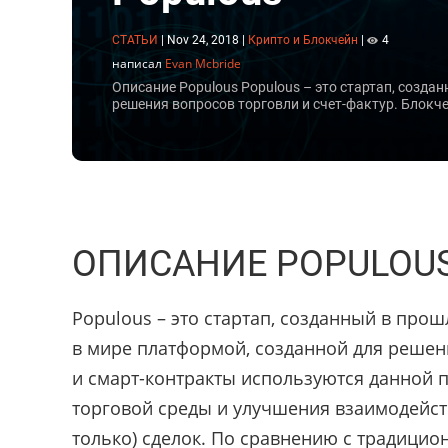
СТАТЬИ
|
Nov 24, 2018
|
Крипто и Блокчейн
|
4
написал
Evan Mcbride
Описание Populous Populous – это стартап, созда
решения вопросов торговли и счет-фактур. Блокче
ОПИСАНИЕ POPULOU
Populous – это стартап, созданный в прош
в мире платформой, созданной для решени
и смарт-контракты используются данной 
торговой среды и улучшения взаимодейст
только) сделок. По сравнению с традици