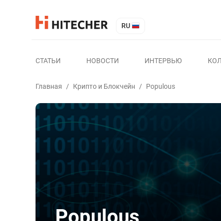
RU
СТАТЬИ
НОВОСТИ
ИНТЕРВЬЮ
КО
Главная
/
Крипто и Блокчейн
/
Populous
Populous