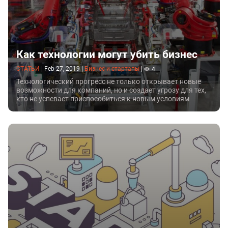
Как технологии могут убить бизнес
СТАТЬИ
|
Feb 27, 2019
|
Бизнес и стартапы
|
4
Технологический прогресс не только открывает новые
возможности для компаний, но и создает угрозу для тех,
кто не успевает приспособиться к новым условиям
рынка. При этом одна и та же стратегия может быть
губительной для небольшого стартапа и отлично
подойдет для крупной корпорации