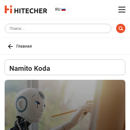
RU
Главная
Namito Koda