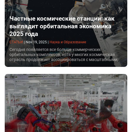
Частные космические станции: как
выглядит орбитальная экономика
2025 года
СТАТЬИ
|
Nov 19, 2025
|
Наука и Образование
Сегодня появляется все больше коммерческих
орбитальных комплексов, хотя у многих космическая
отрасль продолжает ассоциироваться с масштабными,
исключительно государственными проектами. Но
частные станции сочетают в себе и лаборатории, и
гостиницы, и испытательные полигоны. Так формируется
новая отрасль — орбитальная экономика.