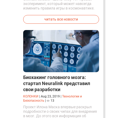
эксперимент, который может навсегда
изменить правила игры в космонавтике.
Китайские космонавты впервые в мире
успешно синтезировали кислород и
читать все новости
компоненты ракетного топлива с
помощью искусственного фотосинтеза
прямо на орбите.
Биохакинг головного мозга:
стартап Neuralink представил
свои разработки
КОЛОНКИ
|
Aug 23, 2019
|
Технологии и
Безопасность
|
13
Проект Илона Маска впервые раскрыл
подробности о своих чипах для внедрения
в мозг. До этого вся информация об