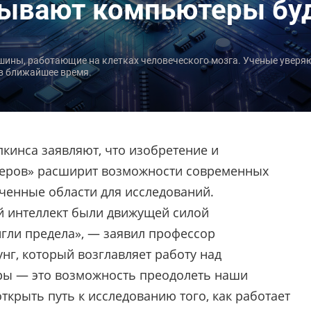
тывают компьютеры бу
ны, работающие на клетках человеческого мозга. Ученые уверяют
 в ближайшее время.
кинса заявляют, что изобретение и
еров» расширит возможности современных
ченные области для исследований.
й интеллект были движущей силой
игли предела», — заявил профессор
нг, который возглавляет работу над
ры — это возможность преодолеть наши
ткрыть путь к исследованию того, как работает