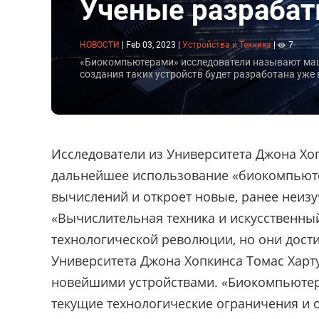
Ученые разраба
НОВОСТИ
|
Feb 03, 2023
|
Устройства и Техника
|
7
«Биокомпьютерами» исследователи называют маши
создания таких устройств будет разработана уже
Исследователи из Университета Джона Хоп
дальнейшее использование «биокомпьют
вычислений и откроет новые, ранее неизу
«Вычислительная техника и искусственны
технологической революции, но они дост
Университета Джона Хопкинса Томас Харту
новейшими устройствами. «Биокомпьюте
текущие технологические ограничения и о