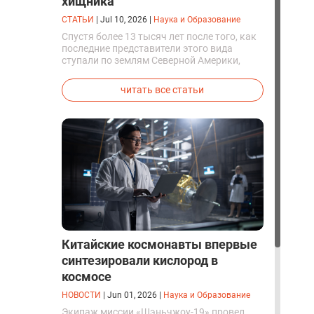
хищника
СТАТЬИ
|
Jul 10, 2026
|
Наука и Образование
Спустя более 13 тысяч лет после того, как
последние представители этого вида
ступали по землям Северной Америки,
люди решили вернуть их к жизни. Так
вывели первых генетически
читать все статьи
модифицированных щенков с фенотипом
ужасного волка.
Китайские космонавты впервые
синтезировали кислород в
космосе
НОВОСТИ
|
Jun 01, 2026
|
Наука и Образование
Экипаж миссии «Шэньчжоу-19» провел