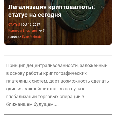
Легализация криптовалюты:
статус на сегодня
СТАТЬИ
|
Oct 16, 2017
Крипто и Блокчейн
|
3
написал
Evan Mcbride
Принцип децентрализованности, заложенный
в основу работы криптографических
платежных систем, дает возможность сделать
один из важнейших шагов на пути к
глобализации торговых операций в
ближайшем будущем....