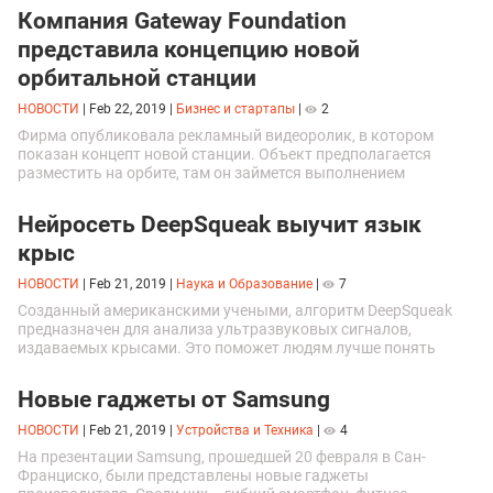
Компания Gateway Foundation
представила концепцию новой
орбитальной станции
НОВОСТИ
|
Feb 22, 2019
|
Бизнес и стартапы
|
2
Фирма опубликовала рекламный видеоролик, в котором
показан концепт новой станции. Объект предполагается
разместить на орбите, там он займется выполнением
всевозможных задач.\n
Нейросеть DeepSqueak выучит язык
крыс
НОВОСТИ
|
Feb 21, 2019
|
Наука и Образование
|
7
Созданный американскими учеными, алгоритм DeepSqueak
предназначен для анализа ультразвуковых сигналов,
издаваемых крысами. Это поможет людям лучше понять
способы их коммуникации.
Новые гаджеты от Samsung
НОВОСТИ
|
Feb 21, 2019
|
Устройства и Техника
|
4
На презентации Samsung, прошедшей 20 февраля в Сан-
Франциско, были представлены новые гаджеты