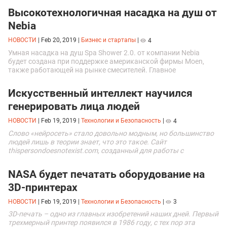
Высокотехнологичная насадка на душ от
Nebia
НОВОСТИ
|
Feb 20, 2019
|
Бизнес и стартапы
|
4
Умная насадка на душ Spa Shower 2.0. от компании Nebia
будет создана при поддержке американской фирмы Moen,
также работающей на рынке смесителей. Главное
преимущество продукта - экономия воды.
Искусственный интеллект научился
генерировать лица людей
НОВОСТИ
|
Feb 19, 2019
|
Технологии и Безопасность
|
4
Слово «нейросеть» стало довольно модным, но большинство
людей лишь в теории знает, что это такое. Сайт
thispersondoesnotexist.com, созданный для работы с
нейросетью StyleGAN, — приятное исключение.
NASA будет печатать оборудование на
3D-принтерах
НОВОСТИ
|
Feb 19, 2019
|
Технологии и Безопасность
|
3
3D-печать – одно из главных изобретений наших дней. Первый
трехмерный принтер появился в 1986 году, с тех пор эта