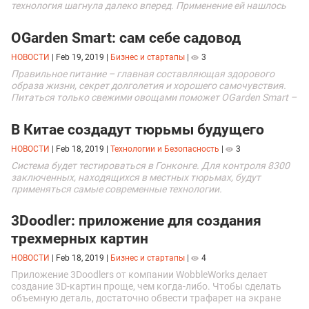
технология шагнула далеко вперед. Применение ей нашлось
даже в космической сфере.
OGarden Smart: сам себе садовод
НОВОСТИ
|
Feb 19, 2019
|
Бизнес и стартапы
|
3
Правильное питание – главная составляющая здорового
образа жизни, секрет долголетия и хорошего самочувствия.
Питаться только свежими овощами поможет OGarden Smart –
компактное устройство для выращивания различных культур
прямо у вас в квартире.
В Китае создадут тюрьмы будущего
НОВОСТИ
|
Feb 18, 2019
|
Технологии и Безопасность
|
3
Система будет тестироваться в Гонконге. Для контроля 8300
заключенных, находящихся в местных тюрьмах, будут
применяться самые современные технологии.
3Doodler: приложение для создания
трехмерных картин
НОВОСТИ
|
Feb 18, 2019
|
Бизнес и стартапы
|
4
Приложение 3Doodlers от компании WobbleWorks делает
создание 3D-картин проще, чем когда-либо. Чтобы сделать
объемную деталь, достаточно обвести трафарет на экране