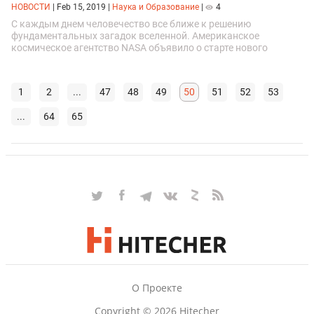
НОВОСТИ
|
Feb 15, 2019
|
Наука и Образование
|
4
С каждым днем человечество все ближе к решению
фундаментальных загадок вселенной. Американское
космическое агентство NASA объявило о старте нового
суперпроекта, в ходе которого мы узнаем ответы на пару
таких вопросов.
1
2
...
47
48
49
50
51
52
53
...
64
65
О Проекте
Copyright © 2026 Hitecher