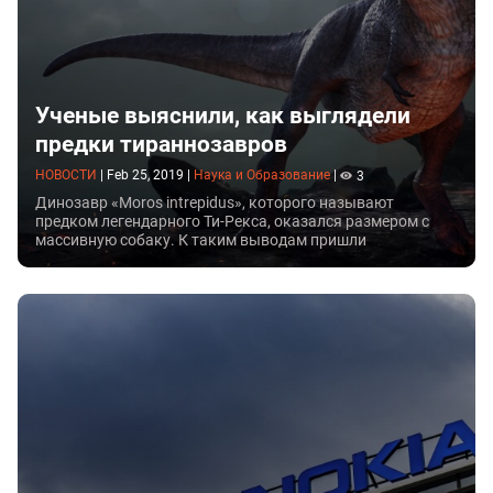
Ученые выяснили, как выглядели
предки тираннозавров
НОВОСТИ
|
Feb 25, 2019
|
Наука и Образование
|
3
Динозавр «Moros intrepidus», которого называют
предком легендарного Ти-Рекса, оказался размером с
массивную собаку. К таким выводам пришли
палеонтологи после раскопок в Юте.