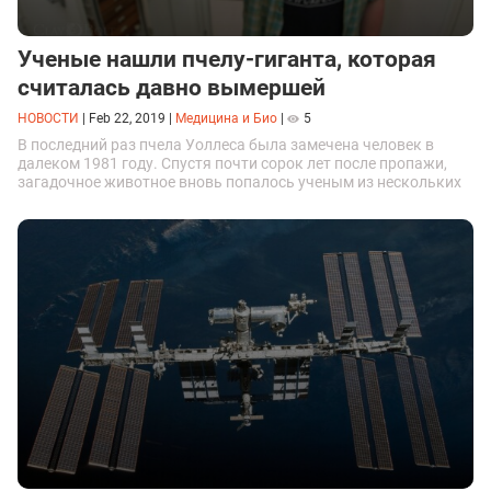
Ученые нашли пчелу-гиганта, которая
считалась давно вымершей
НОВОСТИ
|
Feb 22, 2019
|
Медицина и Био
|
5
В последний раз пчела Уоллеса была замечена человек в
далеком 1981 году. Спустя почти сорок лет после пропажи,
загадочное животное вновь попалось ученым из нескольких
стран. Событие можно считать настоящим чудом.