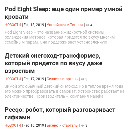
вашего планшета. Программа доступна для скачивания на
Android и iOS.
Pod Eight Sleep: еще один пример умной
кровати
НОВОСТИ
|
Feb 18, 2019
|
Устройства и Техника
|
4
Pod Eight Sleep – это название жидкостной системы
охлаждения матраса, которая придется по вкусу многим
семейным парам. Она поддерживает установленную
температуру на нужном участке кровати.
Детский снегоход-трансформер,
который придется по вкусу даже
взрослым
НОВОСТИ
|
Feb 17, 2019
|
Бизнес и стартапы
|
3
Зимой это обычный детский снегоход, но в теплое время года
его можно преобразовать в самокат. Устройство работает на
электричестве. Производитель – компания Naseka.
Peeqo: робот, который разговаривает
гифками
НОВОСТИ
|
Feb 16, 2019
|
Бизнес и стартапы
|
3