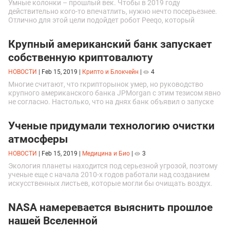
Умные колонки – прошлый век. Чтобы в 2019 году
действительно кого-то впечатлить, нужно нечто посерьезнее.
Отлично для этой цели подойдет робот Peeqo, который
разговаривает при помощи коротких видео и анимированных
изображений.\n
Крупный американский банк запускает
собственную криптовалюту
НОВОСТИ
|
Feb 15, 2019
|
Крипто и Блокчейн
|
4
Многие считают, что rкрипторынок умер, но руководство
крупного американского банка JPMorgan с этим тезисом явно
не согласно. Настолько, что на днях банк объявил о запуске
собственной криптовалюты.
Ученые придумали технологию очистки
атмосферы
НОВОСТИ
|
Feb 15, 2019
|
Медицина и Био
|
3
Экология планеты находится под серьезной угрозой, поэтому
ученые еще с начала 2010-х годов работали над созданием
искусственных листьев, которые могли бы очищать воздух.
Им это наконец удалось.
NASA намеревается выяснить прошлое
нашей Вселенной