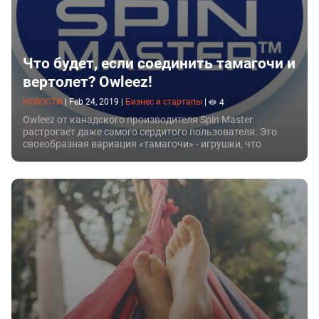
Что будет, если соединить тамагочи и
вертолет? Owleez!
НОВОСТИ
|
Feb 24, 2019
|
Бизнес и стартапы
|
4
Owleez от канадского производителя Spin Master
растрогает даже самого сердитого пользователя. Это
своеобразная вариация «тамагочи» - игрушки, что
требует заботы и тепла.