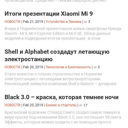
производителя. Среди них – гибкий смартфон, фитнес-
браслеты и другие новинки знаменитой южнокорейской
компании.
Итоги презентации Xiaomi Mi 9
НОВОСТИ
|
Feb 21, 2019
|
Устройства и Техника
|
3
Вчера в Поднебесной презентовали новые смартфоны бренда
Xiaomi - Mi 9, Mi 9 Explorer Edition и Mi 9 SE. Обзор данных
моделей и подведение итогов презентации - в этом
материале.\n \n
Shell и Alphabet создадут летающую
электростанцию
НОВОСТИ
|
Feb 20, 2019
|
Технологии и Безопасность
|
3
Стало известно о планах строительства в Норвегии
электростанции с летающими ветрогенераторами.
Реализацией займутся компании Shell и Makani — дочерняя
фирма Alphabet. Строительство займет два года.
Black 3.0 – краска, которая темнее ночи
НОВОСТИ
|
Feb 20, 2019
|
Бизнес и стартапы
|
17
Британский художник Стюард Семпл создал самую темную в
мире краску под названием Black 3.0, она поглощает 98 света.
Эффекты, которые можно создать с ее помощью просто
поражают воображение.